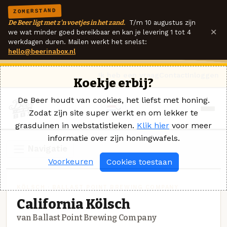
ZOMERSTAND
De Beer ligt met z'n voetjes in het zand.
T/m 10 augustus zijn
×
we wat minder goed bereikbaar en kan je levering 1 tot 4
werkdagen duren. Mailen werkt het snelst:
hello@beerinabox.nl
Ik heb een vraag
Contact
Inloggen
Koekje erbij?
De Beer houdt van cookies, het liefst met honing.
Zodat zijn site super werkt en om lekker te
grasduinen in webstatistieken.
Klik hier
voor meer
informatie over zijn honingwafels.
Navigatie
Voorkeuren
Cookies toestaan
KÖLSCH · BALLAST POINT BREWING COMPANY
California Kölsch
van Ballast Point Brewing Company