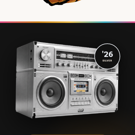
'26
SILVER