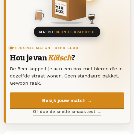
DEZE MAAND
MIX
BOX
8 BIEREN
MATCH:
BLOND & KRACHTIG
PERSONAL MATCH · BEER CLUB
Hou je van
Kölsch
?
De Beer koppelt je aan een box met bieren die in
dezelfde straat wonen. Geen standaard pakket.
Gewoon raak.
Bekijk jouw match →
Of doe de snelle smaaktest →