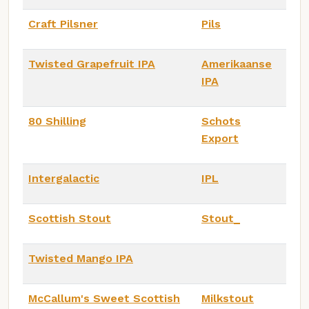
Craft Pilsner
Pils
Twisted Grapefruit IPA
Amerikaanse
IPA
80 Shilling
Schots
Export
Intergalactic
IPL
Scottish Stout
Stout_
Twisted Mango IPA
McCallum's Sweet Scottish
Milkstout