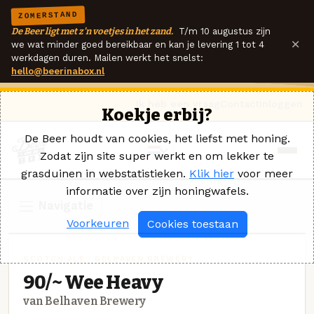
ZOMERSTAND
De Beer ligt met z'n voetjes in het zand.
T/m 10 augustus zijn
×
we wat minder goed bereikbaar en kan je levering 1 tot 4
werkdagen duren. Mailen werkt het snelst:
hello@beerinabox.nl
Ik heb een vraag
Contact
Inloggen
Koekje erbij?
De Beer houdt van cookies, het liefst met honing.
Zodat zijn site super werkt en om lekker te
grasduinen in webstatistieken.
Klik hier
voor meer
informatie over zijn honingwafels.
Navigatie
Voorkeuren
Cookies toestaan
SCOTCH ALE · BELHAVEN BREWERY
90/~ Wee Heavy
van Belhaven Brewery