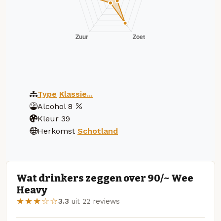
Type
Klassie...
Alcohol
8
Kleur
39
Herkomst
Schotland
Wat drinkers zeggen over 90/~ Wee
Heavy
★★★☆☆
3.3
uit 22 reviews