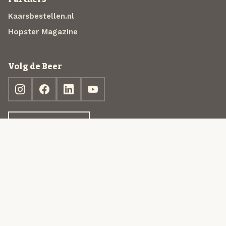
Kaarsbestellen.nl
Hopster Magazine
Volg de Beer
Ontdek jouw box
© 2013-2026 Beer in a Box BV