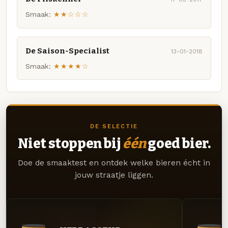
Smaak:
★★☆☆☆
De Saison-Specialist
13-01-2018
Smaak:
★★★★☆
DE SELECTIE
Niet stoppen bij
één
goed bier.
Doe de smaaktest en ontdek welke bieren écht in
jouw straatje liggen.