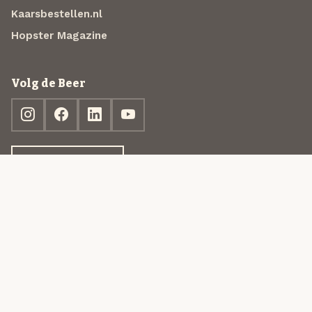
Kaarsbestellen.nl
Hopster Magazine
Volg de Beer
Ontdek jouw box
© 2013-2026 Beer in a Box BV