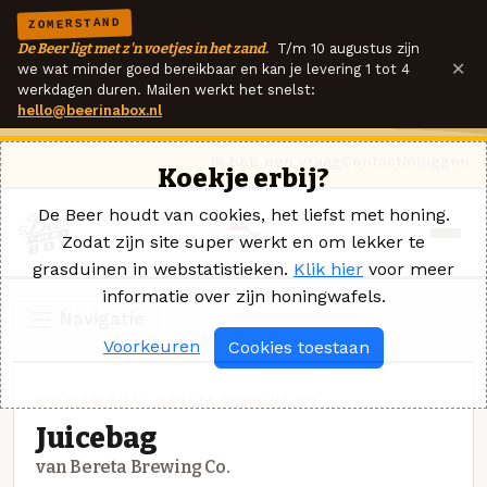
ZOMERSTAND
De Beer ligt met z'n voetjes in het zand.
T/m 10 augustus zijn
×
we wat minder goed bereikbaar en kan je levering 1 tot 4
werkdagen duren. Mailen werkt het snelst:
hello@beerinabox.nl
Ik heb een vraag
Contact
Inloggen
Koekje erbij?
De Beer houdt van cookies, het liefst met honing.
Zodat zijn site super werkt en om lekker te
grasduinen in webstatistieken.
Klik hier
voor meer
informatie over zijn honingwafels.
Navigatie
Voorkeuren
Cookies toestaan
SPECIAALBIER · BERETA BREWING CO.
Juicebag
van Bereta Brewing Co.