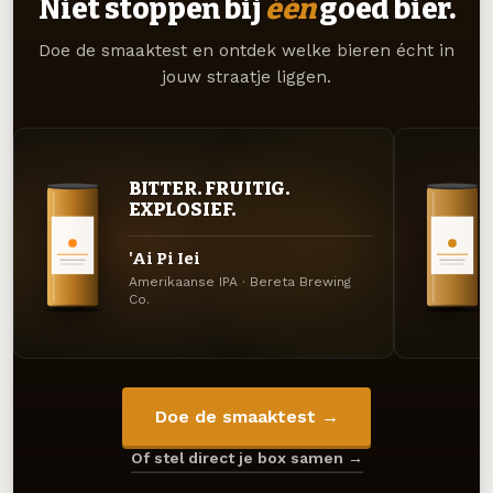
Niet stoppen bij
één
goed bier.
Doe de smaaktest en ontdek welke bieren écht in
jouw straatje liggen.
BITTER. FRUITIG.
EXPLOSIEF.
'Ai Pi Iei
Amerikaanse IPA · Bereta Brewing
Co.
Doe de smaaktest →
Of stel direct je box samen →