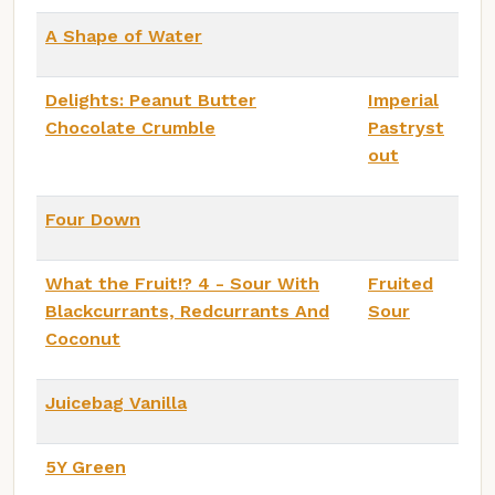
A Shape of Water
Delights: Peanut Butter
Imperial
Chocolate Crumble
Pastryst
out
Four Down
What the Fruit!? 4 - Sour With
Fruited
Blackcurrants, Redcurrants And
Sour
Coconut
Juicebag Vanilla
5Y Green