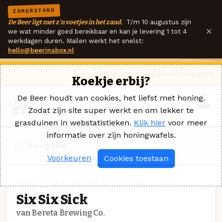
ZOMERSTAND
De Beer ligt met z'n voetjes in het zand.
T/m 10 augustus zijn
×
we wat minder goed bereikbaar en kan je levering 1 tot 4
werkdagen duren. Mailen werkt het snelst:
hello@beerinabox.nl
Ik heb een vraag
Contact
Inloggen
Koekje erbij?
De Beer houdt van cookies, het liefst met honing.
Zodat zijn site super werkt en om lekker te
grasduinen in webstatistieken.
Klik hier
voor meer
informatie over zijn honingwafels.
Navigatie
Voorkeuren
Cookies toestaan
SPECIAALBIER · BERETA BREWING CO.
Six Six Sick
van Bereta Brewing Co.