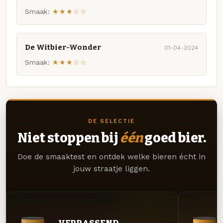
Smaak:
★★★☆☆
De Witbier-Wonder
01-04-2024
Smaak:
★★★☆☆
DE SELECTIE
Niet stoppen bij
één
goed bier.
Doe de smaaktest en ontdek welke bieren écht in
jouw straatje liggen.
VERRASSEND.