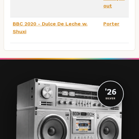
out
BBC 2020 - Dulce De Leche w.
Porter
Shuxi
'26
SILVER