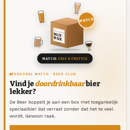
MATCH
DEZE MAAND
MIX
BOX
8 BIEREN
MATCH:
FRIS & FRUITIG
PERSONAL MATCH · BEER CLUB
Vind je
doordrinkbaar
bier
lekker?
De Beer koppelt je aan een box met toegankelijk
speciaalbier dat verrast zonder dat het te veel
wordt. Gewoon raak.