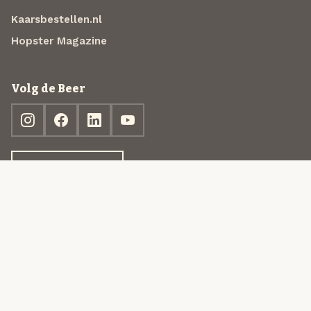
Kaarsbestellen.nl
Hopster Magazine
Volg de Beer
Ontdek jouw box
© 2013-2026 Beer in a Box BV