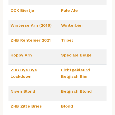
OCK Biertje
Pale Ale
Winterse Arn (2016)
Winterbier
ZHB Rentebier 2021
Tripel
Hoppy Arn
Speciale Belge
ZHB Bye Bye
Lichtgekleurd
Lockdown
Belgisch Bier
Niven Blond
Belgisch Blond
ZHB Zilte Bries
Blond