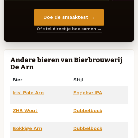
Doe de smaaktest →
Of stel direct je box samen →
Andere bieren van Bierbrouwerij
De Arn
Bier
Stijl
Iris' Pale Arn
Engelse IPA
ZHB Wout
Dubbelbock
Bokkige Arn
Dubbelbock