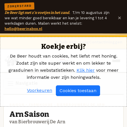
ZOMERSTAND
De Beer ligt met z'n voetjes in het zand.
T/m 10 augustus zijn
×
we wat minder goed bereikbaar en kan je levering 1 tot 4
werkdagen duren. Mailen werkt het snelst:
hello@beerinabox.nl
Ik heb een vraag
Contact
Inloggen
Koekje erbij?
De Beer houdt van cookies, het liefst met honing.
Zodat zijn site super werkt en om lekker te
grasduinen in webstatistieken.
Klik hier
voor meer
informatie over zijn honingwafels.
Navigatie
Voorkeuren
Cookies toestaan
SAISON - FARMHOUSE · BIERBROUWERIJ DE ARN
Arn Saison
van Bierbrouwerij De Arn