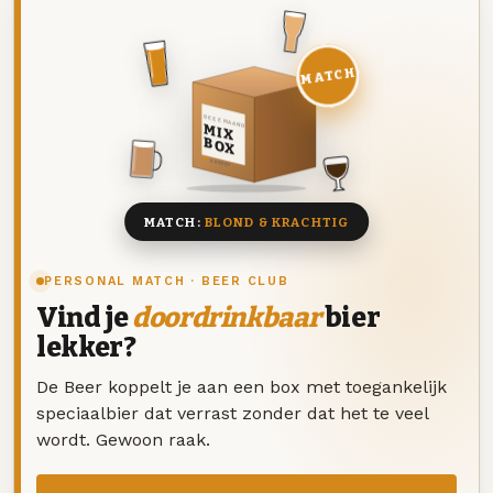
MATCH
DEZE MAAND
MIX
BOX
8 BIEREN
MATCH:
BLOND & KRACHTIG
PERSONAL MATCH · BEER CLUB
Vind je
doordrinkbaar
bier
lekker?
De Beer koppelt je aan een box met toegankelijk
speciaalbier dat verrast zonder dat het te veel
wordt. Gewoon raak.