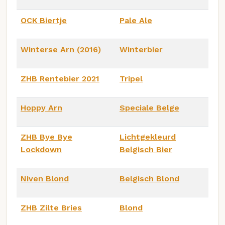
OCK Biertje
Pale Ale
Winterse Arn (2016)
Winterbier
ZHB Rentebier 2021
Tripel
Hoppy Arn
Speciale Belge
ZHB Bye Bye
Lichtgekleurd
Lockdown
Belgisch Bier
Niven Blond
Belgisch Blond
ZHB Zilte Bries
Blond