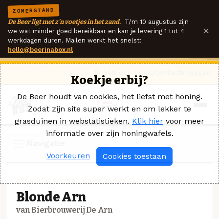
ZOMERSTAND
De Beer ligt met z'n voetjes in het zand.
T/m 10 augustus zijn
×
we wat minder goed bereikbaar en kan je levering 1 tot 4
werkdagen duren. Mailen werkt het snelst:
hello@beerinabox.nl
Ik heb een vraag
Contact
Inloggen
Koekje erbij?
De Beer houdt van cookies, het liefst met honing.
Zodat zijn site super werkt en om lekker te
grasduinen in webstatistieken.
Klik hier
voor meer
informatie over zijn honingwafels.
Navigatie
Voorkeuren
Cookies toestaan
BELGISCH BLOND · BIERBROUWERIJ DE ARN
Blonde Arn
van Bierbrouwerij De Arn