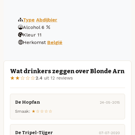
Type
Abdijbier
Alcohol
6
Kleur
11
Herkomst
België
Wat drinkers zeggen over Blonde Arn
★★☆☆☆
2.4
uit 12 reviews
De Hopfan
24-05-2015
Smaak:
★☆☆☆☆
De Tripel-Tijger
07-07-2020