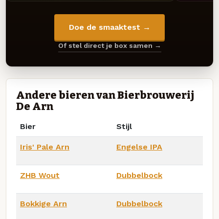
Doe de smaaktest →
Of stel direct je box samen →
Andere bieren van Bierbrouwerij
De Arn
Bier
Stijl
Iris' Pale Arn
Engelse IPA
ZHB Wout
Dubbelbock
Bokkige Arn
Dubbelbock