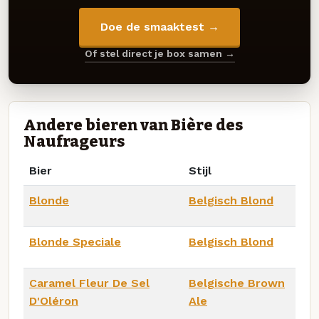
Doe de smaaktest →
Of stel direct je box samen →
Andere bieren van Bière des
Naufrageurs
Bier
Stijl
Blonde
Belgisch Blond
Blonde Speciale
Belgisch Blond
Caramel Fleur De Sel
Belgische Brown
D'Oléron
Ale