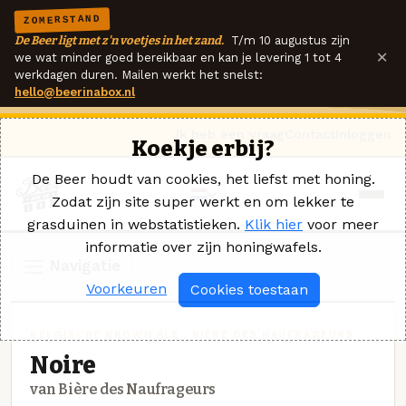
ZOMERSTAND
De Beer ligt met z'n voetjes in het zand.
T/m 10 augustus zijn
×
we wat minder goed bereikbaar en kan je levering 1 tot 4
werkdagen duren. Mailen werkt het snelst:
hello@beerinabox.nl
Ik heb een vraag
Contact
Inloggen
Koekje erbij?
De Beer houdt van cookies, het liefst met honing.
Zodat zijn site super werkt en om lekker te
grasduinen in webstatistieken.
Klik hier
voor meer
informatie over zijn honingwafels.
Navigatie
Voorkeuren
Cookies toestaan
BELGISCHE BROWN ALE · BIÈRE DES NAUFRAGEURS
Noire
van Bière des Naufrageurs