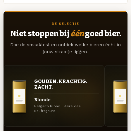
DE SELECTIE
Niet stoppen bij
één
goed bier.
Doe de smaaktest en ontdek welke bieren écht in
jouw straatje liggen.
GOUDEN. KRACHTIG.
ZACHT.
Blonde
Belgisch Blond · Bière des
Naufrageurs