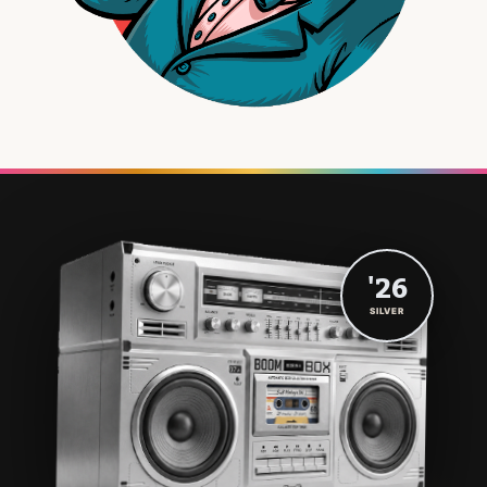
'26
SILVER