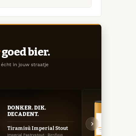
goed bier.
écht in jouw straatje
DONKER. DIK.
BITT
DECADENT.
EXP
Tiramisù Imperial Stout
Quar
Imperial Pastrystout · Birrificio