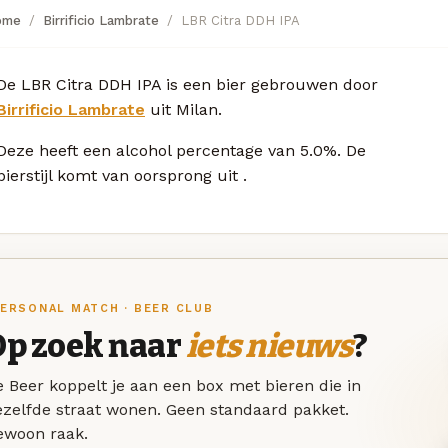
ome
Birrificio Lambrate
LBR Citra DDH IPA
De LBR Citra DDH IPA is een bier gebrouwen door
Birrificio Lambrate
uit Milan.
Deze
heeft een alcohol percentage van 5.0%. De
bierstijl komt van oorsprong uit
.
ERSONAL MATCH · BEER CLUB
Op zoek naar
iets nieuws
?
 Beer koppelt je aan een box met bieren die in
ezelfde straat wonen. Geen standaard pakket.
ewoon raak.