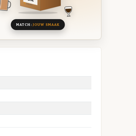
8 BIEREN
MATCH:
JOUW SMAAK