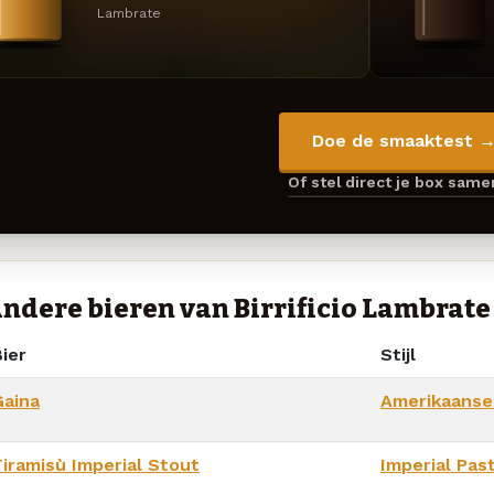
Lambrate
Doe de smaaktest 
Of stel direct je box sam
ndere bieren van Birrificio Lambrate
ier
Stijl
Gaina
Amerikaanse
Tiramisù Imperial Stout
Imperial Pas