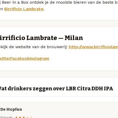
j Beer in a Box ontdek je de mooiste bieren van de beste 
an
Birrificio Lambrate
.
irrificio Lambrate — Milan
kijk de website van de brouwerij:
http://www.birrificiol
itter
Facebook
Instagram
at drinkers zeggen over LBR Citra DDH IPA
De Hopfan
Smaak:
★★★☆☆