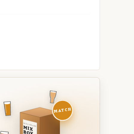
MATCH
DEZE MAAND
MIX
BOX