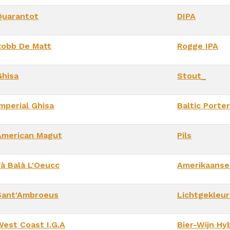
Quarantot
DIPA
Robb De Matt
Rogge IPA
Ghisa
Stout_
Imperial Ghisa
Baltic Porter
American Magut
Pils
Fà Balà L'Oeucc
Amerikaanse
Sant'Ambroeus
Lichtgekleur
West Coast I.G.A
Bier-Wijn Hyb