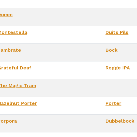
Domm
Montestella
Duits Pils
Lambrate
Bock
Grateful Deaf
Rogge IPA
The Magic Tram
Hazelnut Porter
Porter
Porpora
Dubbelbock