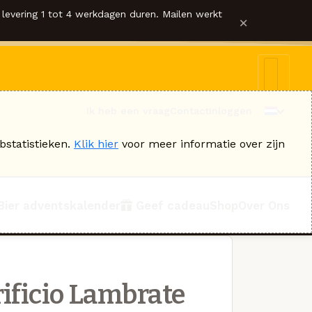
levering 1 tot 4 werkdagen duren. Mailen werkt
×
Ik heb een vraag
Contact
Inloggen
bstatistieken.
Klik hier
voor meer informatie over zijn
Bier adventskalender
Geef cadeau
Shop
Over Ons
rificio Lambrate