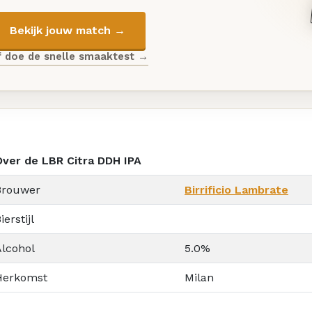
Bekijk jouw match →
f doe de snelle smaaktest →
Over de LBR Citra DDH IPA
Brouwer
Birrificio Lambrate
ierstijl
Alcohol
5.0%
Herkomst
Milan