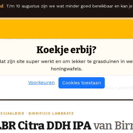
d.
T/m 10 augustus zijn we wat minder goed bereikbaar en kan je 
Koekje erbij?
dat zijn site super werkt en om lekker te grasduinen in we
honingwafels.
Voorkeuren
Cookies toestaan
Stel jouw box samen
ECIAALBIER · BIRRIFICIO LAMBRATE
LBR Citra DDH IPA
van Bir