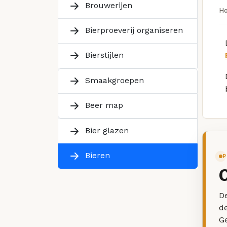
Brouwerijen
H
Bierproeverij organiseren
Bierstijlen
Smaakgroepen
Beer map
Bier glazen
Bieren
P
De
d
G