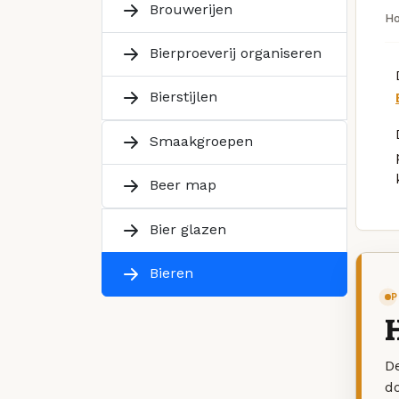
Brouwerijen
H
Bierproeverij organiseren
Bierstijlen
Smaakgroepen
Beer map
Bier glazen
Bieren
P
H
De
d