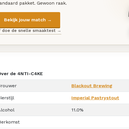
tandaard pakket. Gewoon raak.
Bekijk jouw match →
f doe de snelle smaaktest →
Over de 4NTI-C4KE
Brouwer
Blackout Brewing
ierstijl
Imperial Pastrystout
Alcohol
11.0%
Herkomst