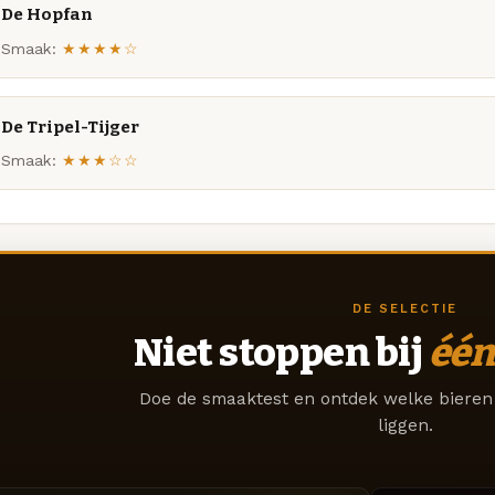
De Hopfan
Smaak:
★★★★☆
De Tripel-Tijger
Smaak:
★★★☆☆
DE SELECTIE
Niet stoppen bij
één
Doe de smaaktest en ontdek welke bieren 
liggen.