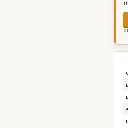
s
O
B