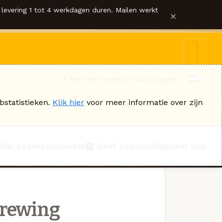
levering 1 tot 4 werkdagen duren. Mailen werkt
×
Ik heb een vraag
Contact
Inloggen
bstatistieken.
Klik hier
voor meer informatie over zijn
Bier adventskalender
Geef cadeau
Shop
Over Ons
Brewing