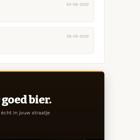
03-06-2023
29-05-2023
goed bier.
écht in jouw straatje