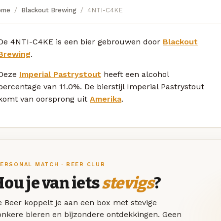
ome
Blackout Brewing
4NTI-C4KE
De 4NTI-C4KE is een bier gebrouwen door
Blackout
Brewing
.
Deze
Imperial Pastrystout
heeft een alcohol
percentage van 11.0%. De bierstijl Imperial Pastrystout
komt van oorsprong uit
Amerika
.
ERSONAL MATCH · BEER CLUB
ou je van iets
stevigs
?
 Beer koppelt je aan een box met stevige
onkere bieren en bijzondere ontdekkingen. Geen