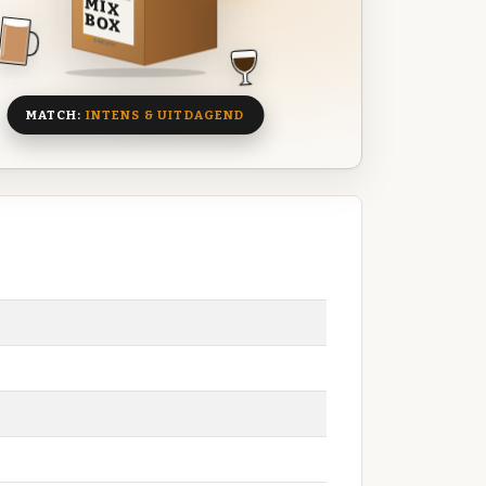
MIX
BOX
8 BIEREN
MATCH:
INTENS & UITDAGEND