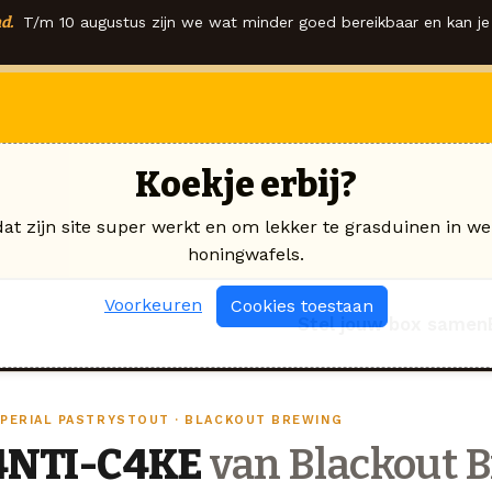
d.
T/m 10 augustus zijn we wat minder goed bereikbaar en kan je 
Koekje erbij?
dat zijn site super werkt en om lekker te grasduinen in we
honingwafels.
Voorkeuren
Cookies toestaan
Stel jouw box samen
MPERIAL PASTRYSTOUT · BLACKOUT BREWING
4NTI-C4KE
van Blackout 