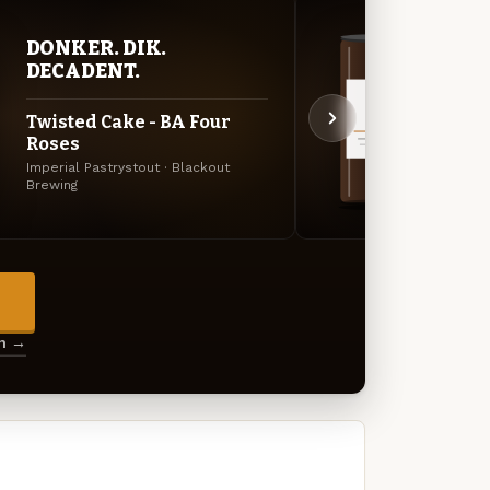
DONKER. DIK.
DON
DECADENT.
DEC
Twisted Cake - BA Four
Anti
Roses
Anti
Imperial Pastrystout · Blackout
Imperi
Brewing
Brewin
→
en →