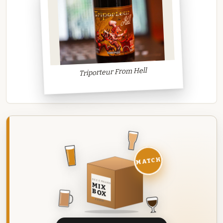
Triporteur From Hell
MATCH
DEZE MAAND
MIX
BOX
8 BIEREN