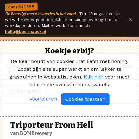
ZOMERSTAND
De Beer ligt met z'n voetjes in het zand.
T/m 10 augustus zijn
×
we wat minder goed bereikbaar en kan je levering 1 tot 4
werkdagen duren. Mailen werkt het snelst:
hello@beerinabox.nl
Ik heb een vraag
Contact
Inloggen
Koekje erbij?
De Beer houdt van cookies, het liefst met honing.
Zodat zijn site super werkt en om lekker te
grasduinen in webstatistieken.
Klik hier
voor meer
informatie over zijn honingwafels.
Navigatie
Voorkeuren
Cookies toestaan
BELGISCHE BROWN ALE · BOMBREWERY
Triporteur From Hell
van BOMBrewery