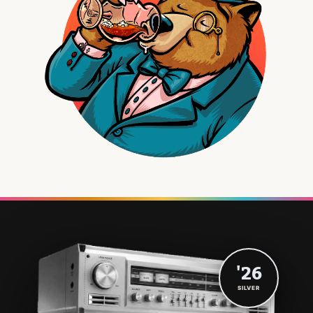
'26
SILVER