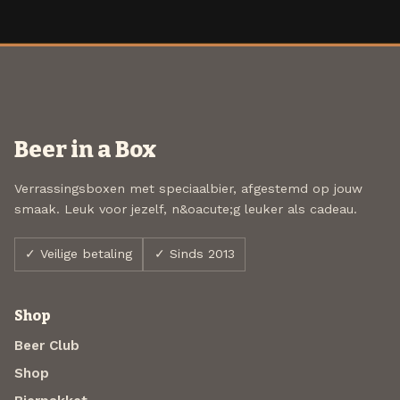
Beer in a Box
Verrassingsboxen met speciaalbier, afgestemd op jouw
smaak. Leuk voor jezelf, n&oacute;g leuker als cadeau.
✓ Veilige betaling
✓ Sinds 2013
Shop
Beer Club
Shop