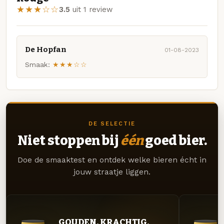
★★★☆☆
3.5
uit 1 review
De Hopfan
01-08-2023
Smaak:
★★★☆☆
DE SELECTIE
Niet stoppen bij
één
goed bier.
Doe de smaaktest en ontdek welke bieren écht in
jouw straatje liggen.
GOUDEN. KRACHTIG.