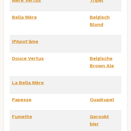
Mère Vertus
Tripel
Bella Mère
Belgisch
Blond
IPApot'âme
Douce Vertus
Belgische
Brown Ale
La Bella Mère
Papesse
Quadrupel
Fumette
Gerookt
bier