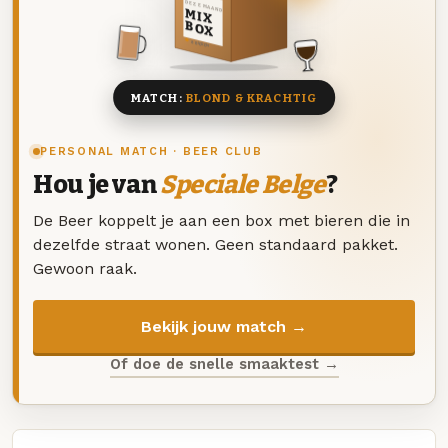
DEZE MAAND
MIX
BOX
8 BIEREN
MATCH:
BLOND & KRACHTIG
PERSONAL MATCH · BEER CLUB
Hou je van
Speciale Belge
?
De Beer koppelt je aan een box met bieren die in
dezelfde straat wonen. Geen standaard pakket.
Gewoon raak.
Bekijk jouw match →
Of doe de snelle smaaktest →