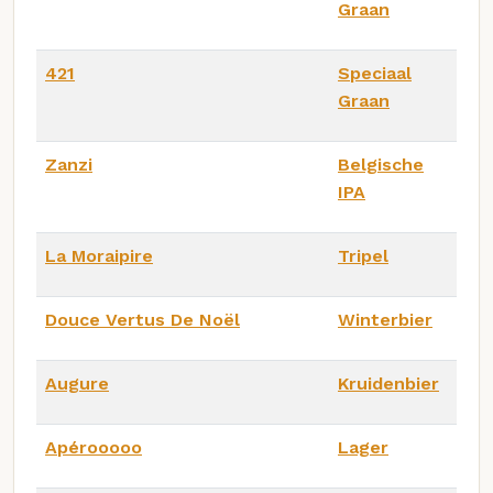
Graan
421
Speciaal
Graan
Zanzi
Belgische
IPA
La Moraipire
Tripel
Douce Vertus De Noël
Winterbier
Augure
Kruidenbier
Apérooooo
Lager