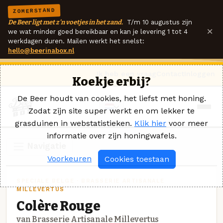
ZOMERSTAND
De Beer ligt met z'n voetjes in het zand.
T/m 10 augustus zijn
×
we wat minder goed bereikbaar en kan je levering 1 tot 4
werkdagen duren. Mailen werkt het snelst:
hello@beerinabox.nl
Ik heb een vraag
Contact
Inloggen
Koekje erbij?
De Beer houdt van cookies, het liefst met honing.
Zodat zijn site super werkt en om lekker te
grasduinen in webstatistieken.
Klik hier
voor meer
informatie over zijn honingwafels.
Navigatie
Voorkeuren
Cookies toestaan
SPECIALE BELGE · BRASSERIE ARTISANALE
MILLEVERTUS
Colère Rouge
van Brasserie Artisanale Millevertus