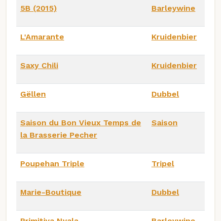
5B (2015)
Barleywine
L'Amarante
Kruidenbier
Saxy Chili
Kruidenbier
Gëllen
Dubbel
Saison du Bon Vieux Temps de
Saison
la Brasserie Pecher
Poupehan Triple
Tripel
Marie-Boutique
Dubbel
Primitiva Nyala
Barleywine