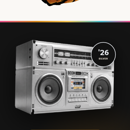
'26
SILVER