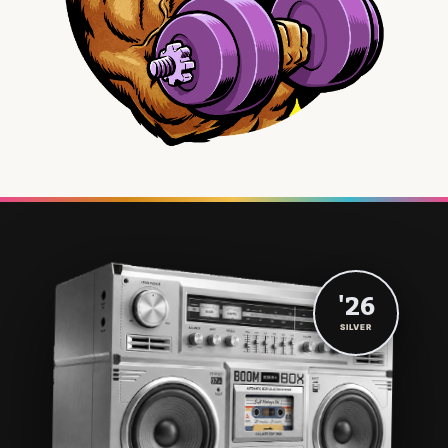
'26
SILVER