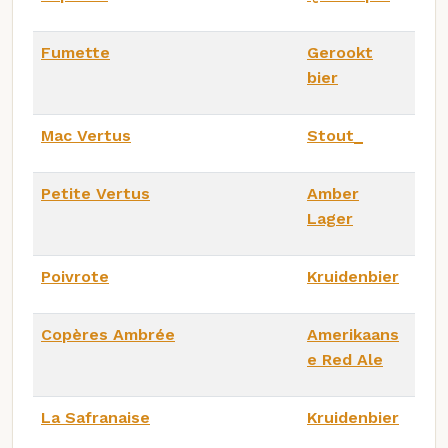
Fumette
Gerookt
bier
Mac Vertus
Stout_
Petite Vertus
Amber
Lager
Poivrote
Kruidenbier
Copères Ambrée
Amerikaans
e Red Ale
La Safranaise
Kruidenbier