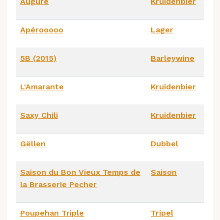
Augure
Kruidenbier
Apérooooo
Lager
5B (2015)
Barleywine
L'Amarante
Kruidenbier
Saxy Chili
Kruidenbier
Gëllen
Dubbel
Saison du Bon Vieux Temps de
Saison
la Brasserie Pecher
Poupehan Triple
Tripel