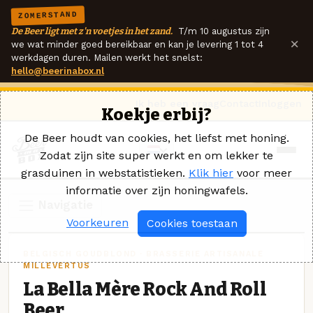
ZOMERSTAND
De Beer ligt met z'n voetjes in het zand.
T/m 10 augustus zijn
×
we wat minder goed bereikbaar en kan je levering 1 tot 4
werkdagen duren. Mailen werkt het snelst:
hello@beerinabox.nl
Ik heb een vraag
Contact
Inloggen
Koekje erbij?
De Beer houdt van cookies, het liefst met honing.
Zodat zijn site super werkt en om lekker te
grasduinen in webstatistieken.
Klik hier
voor meer
informatie over zijn honingwafels.
Navigatie
Voorkeuren
Cookies toestaan
BELGISCH GOUDBLOND · BRASSERIE ARTISANALE
MILLEVERTUS
La Bella Mère Rock And Roll
Beer