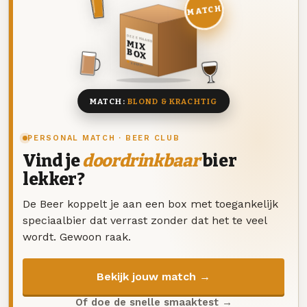
MATCH
DEZE MAAND
MIX
BOX
8 BIEREN
MATCH:
BLOND & KRACHTIG
PERSONAL MATCH · BEER CLUB
Vind je
doordrinkbaar
bier
lekker?
De Beer koppelt je aan een box met toegankelijk
speciaalbier dat verrast zonder dat het te veel
wordt. Gewoon raak.
Bekijk jouw match →
Of doe de snelle smaaktest →