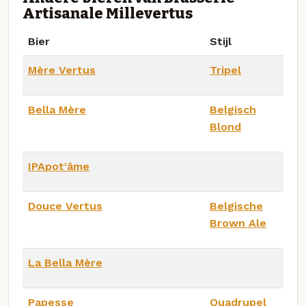
Artisanale Millevertus
Bier
Stijl
Mère Vertus
Tripel
Bella Mère
Belgisch
Blond
IPApot'âme
Douce Vertus
Belgische
Brown Ale
La Bella Mère
Papesse
Quadrupel