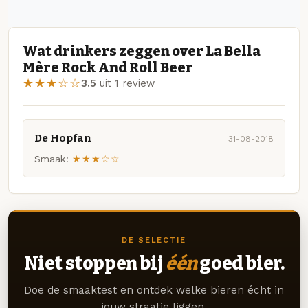
Wat drinkers zeggen over La Bella
Mère Rock And Roll Beer
★★★☆☆
3.5
uit 1 review
De Hopfan
31-08-2018
Smaak:
★★★☆☆
DE SELECTIE
Niet stoppen bij
één
goed bier.
Doe de smaaktest en ontdek welke bieren écht in
jouw straatje liggen.