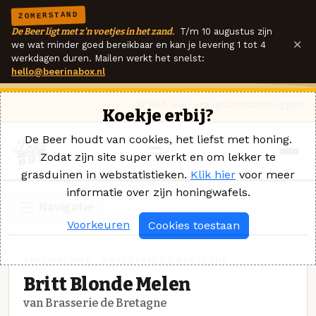
ZOMERSTAND
De Beer ligt met z'n voetjes in het zand.
T/m 10 augustus zijn
×
we wat minder goed bereikbaar en kan je levering 1 tot 4
werkdagen duren. Mailen werkt het snelst:
hello@beerinabox.nl
Ik heb een vraag
Contact
Inloggen
Koekje erbij?
De Beer houdt van cookies, het liefst met honing.
Zodat zijn site super werkt en om lekker te
grasduinen in webstatistieken.
Klik hier
voor meer
informatie over zijn honingwafels.
Navigatie
Voorkeuren
Cookies toestaan
SPECIAALBIER · BRASSERIE DE BRETAGNE
Britt Blonde Melen
van Brasserie de Bretagne