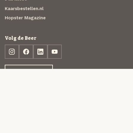
Kaarsbestellen.nl
Hopster Magazine
Volg de Beer
Ontdek jouw box
© 2013-2026 Beer in a Box BV