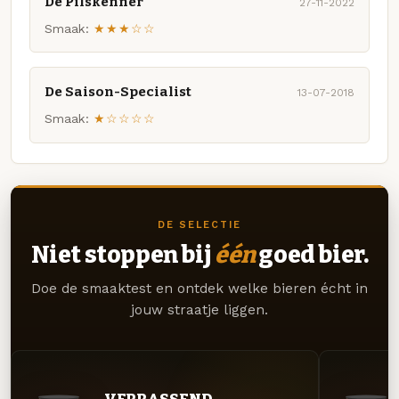
De Pilskenner
27-11-2022
Smaak:
★★★☆☆
De Saison-Specialist
13-07-2018
Smaak:
★☆☆☆☆
DE SELECTIE
Niet stoppen bij
één
goed bier.
Doe de smaaktest en ontdek welke bieren écht in
jouw straatje liggen.