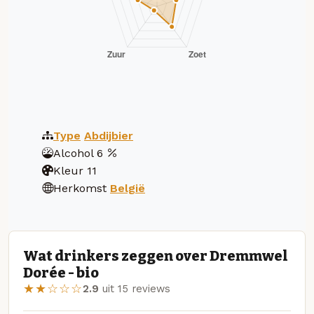
Type
Abdijbier
Alcohol
6
Kleur
11
Herkomst
België
Wat drinkers zeggen over Dremmwel
Dorée - bio
★★☆☆☆
2.9
uit 15 reviews