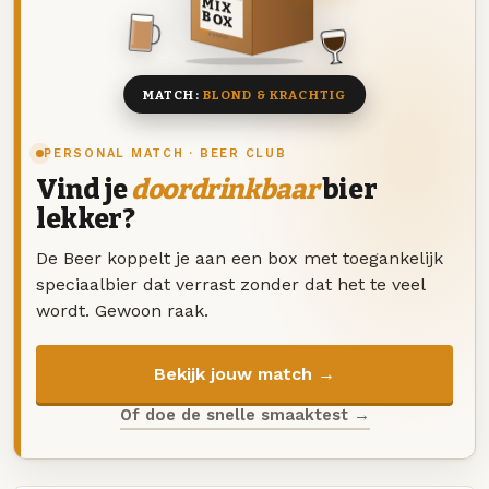
MIX
BOX
8 BIEREN
MATCH:
BLOND & KRACHTIG
PERSONAL MATCH · BEER CLUB
Vind je
doordrinkbaar
bier
lekker?
De Beer koppelt je aan een box met toegankelijk
speciaalbier dat verrast zonder dat het te veel
wordt. Gewoon raak.
Bekijk jouw match →
Of doe de snelle smaaktest →