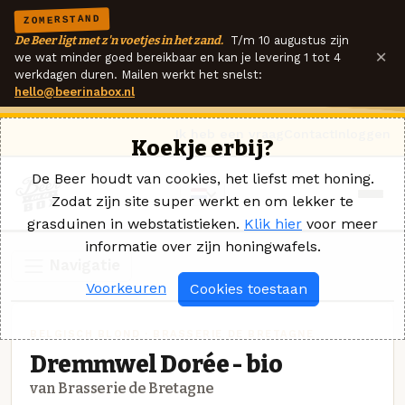
ZOMERSTAND
De Beer ligt met z'n voetjes in het zand.
T/m 10 augustus zijn
×
we wat minder goed bereikbaar en kan je levering 1 tot 4
werkdagen duren. Mailen werkt het snelst:
hello@beerinabox.nl
Ik heb een vraag
Contact
Inloggen
Koekje erbij?
De Beer houdt van cookies, het liefst met honing.
Zodat zijn site super werkt en om lekker te
grasduinen in webstatistieken.
Klik hier
voor meer
informatie over zijn honingwafels.
Navigatie
Voorkeuren
Cookies toestaan
BELGISCH BLOND · BRASSERIE DE BRETAGNE
Dremmwel Dorée - bio
van Brasserie de Bretagne