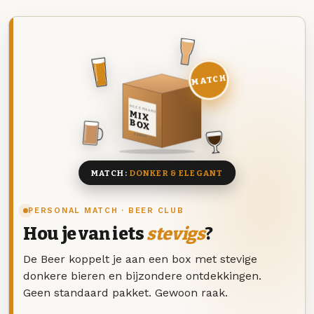
MATCH
DEZE MAAND
MIX
BOX
8 BIEREN
MATCH:
DONKER & ELEGANT
PERSONAL MATCH · BEER CLUB
Hou je van iets
stevigs
?
De Beer koppelt je aan een box met stevige
donkere bieren en bijzondere ontdekkingen.
Geen standaard pakket. Gewoon raak.