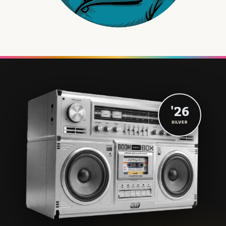
'26
SILVER