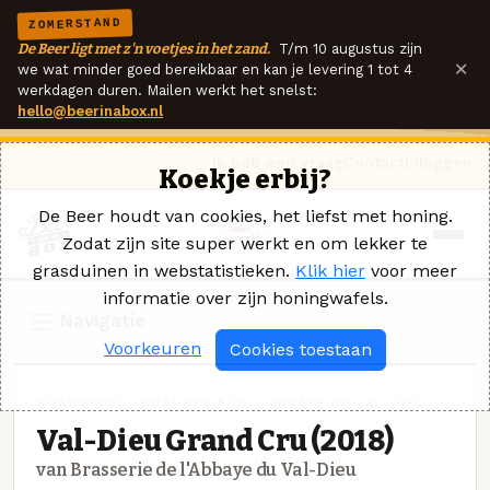
ZOMERSTAND
De Beer ligt met z'n voetjes in het zand.
T/m 10 augustus zijn
×
we wat minder goed bereikbaar en kan je levering 1 tot 4
werkdagen duren. Mailen werkt het snelst:
hello@beerinabox.nl
Ik heb een vraag
Contact
Inloggen
Koekje erbij?
De Beer houdt van cookies, het liefst met honing.
Zodat zijn site super werkt en om lekker te
grasduinen in webstatistieken.
Klik hier
voor meer
informatie over zijn honingwafels.
Navigatie
Voorkeuren
Cookies toestaan
QUADRUPEL · BRASSERIE DE L'ABBAYE DU VAL-DIEU
Val-Dieu Grand Cru (2018)
van Brasserie de l'Abbaye du Val-Dieu