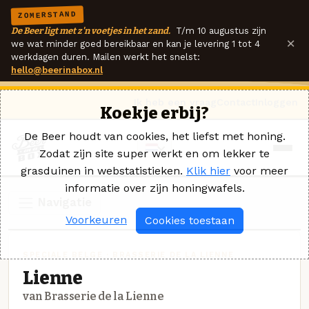
ZOMERSTAND
De Beer ligt met z'n voetjes in het zand.
T/m 10 augustus zijn
×
we wat minder goed bereikbaar en kan je levering 1 tot 4
werkdagen duren. Mailen werkt het snelst:
hello@beerinabox.nl
Ik heb een vraag
Contact
Inloggen
Koekje erbij?
De Beer houdt van cookies, het liefst met honing.
Zodat zijn site super werkt en om lekker te
grasduinen in webstatistieken.
Klik hier
voor meer
informatie over zijn honingwafels.
Navigatie
Voorkeuren
Cookies toestaan
SPECIALE BELGE · BRASSERIE DE LA LIENNE
Lienne
van Brasserie de la Lienne