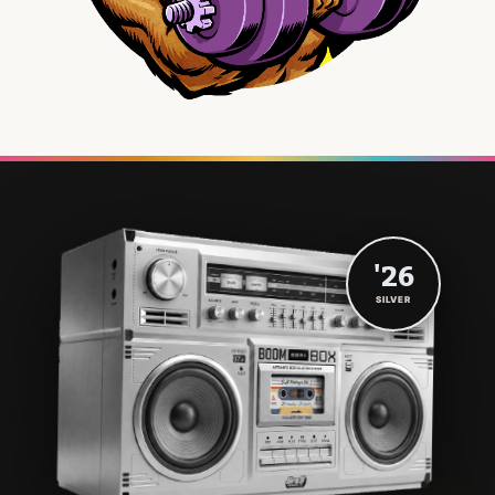
'26
SILVER