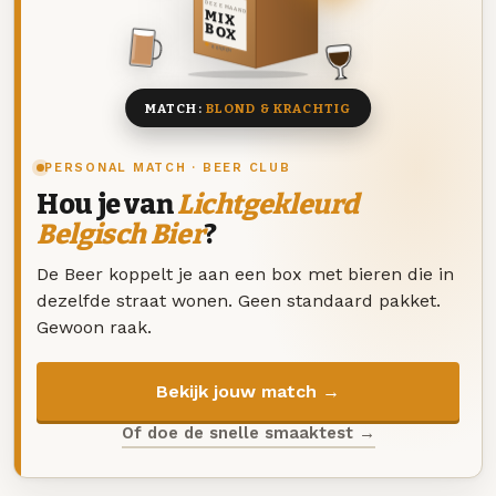
DEZE MAAND
MIX
BOX
8 BIEREN
MATCH:
BLOND & KRACHTIG
PERSONAL MATCH · BEER CLUB
Hou je van
Lichtgekleurd
Belgisch Bier
?
De Beer koppelt je aan een box met bieren die in
dezelfde straat wonen. Geen standaard pakket.
Gewoon raak.
Bekijk jouw match →
Of doe de snelle smaaktest →