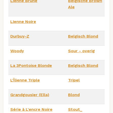
Lienne Brune
Belgische Brown
Ale
Lienne Noire
Durbuy-Z
Belgisch Blond
Woody
Sour - overig
La 3Pontoise Blonde
Belgisch Blond
L'Îlienne Triple
Tripel
Grandgousier (Ella)
Blond
Série à L'encre Noire
Stout_