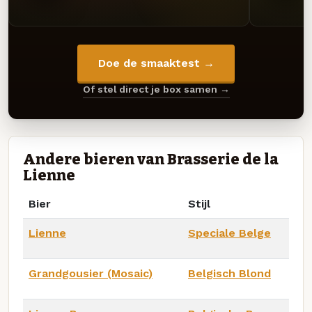
Doe de smaaktest →
Of stel direct je box samen →
Andere bieren van Brasserie de la
Lienne
Bier
Stijl
Lienne
Speciale Belge
Grandgousier (Mosaic)
Belgisch Blond