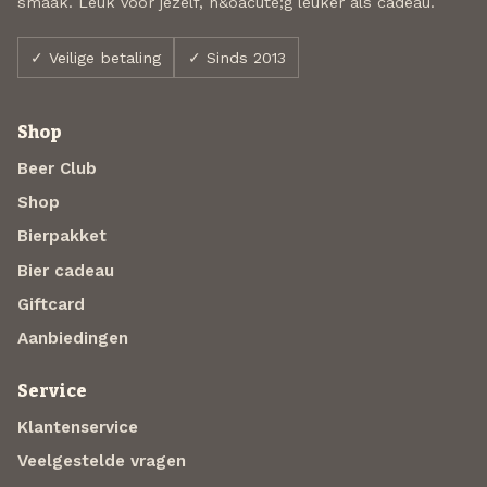
smaak. Leuk voor jezelf, n&oacute;g leuker als cadeau.
✓ Veilige betaling
✓ Sinds 2013
Shop
Beer Club
Shop
Bierpakket
Bier cadeau
Giftcard
Aanbiedingen
Service
Klantenservice
Veelgestelde vragen