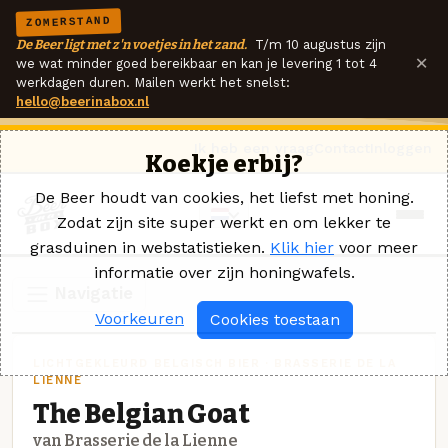
ZOMERSTAND
De Beer ligt met z'n voetjes in het zand.
T/m 10 augustus zijn
×
we wat minder goed bereikbaar en kan je levering 1 tot 4
werkdagen duren. Mailen werkt het snelst:
hello@beerinabox.nl
Ik heb een vraag
Contact
Inloggen
Koekje erbij?
De Beer houdt van cookies, het liefst met honing.
Zodat zijn site super werkt en om lekker te
grasduinen in webstatistieken.
Klik hier
voor meer
informatie over zijn honingwafels.
Navigatie
Voorkeuren
Cookies toestaan
LICHTGEKLEURD BELGISCH BIER · BRASSERIE DE LA
LIENNE
The Belgian Goat
van Brasserie de la Lienne