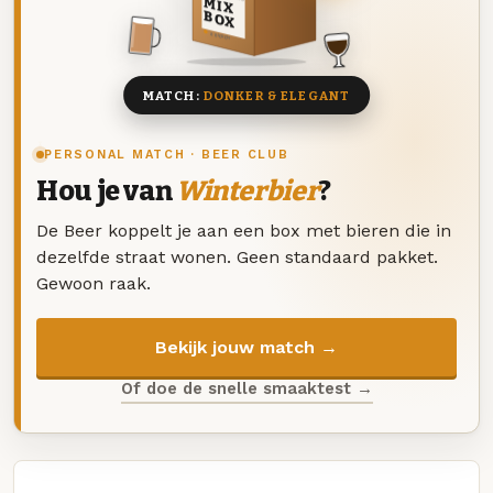
MIX
BOX
8 BIEREN
MATCH:
DONKER & ELEGANT
PERSONAL MATCH · BEER CLUB
Hou je van
Winterbier
?
De Beer koppelt je aan een box met bieren die in
dezelfde straat wonen. Geen standaard pakket.
Gewoon raak.
Bekijk jouw match →
Of doe de snelle smaaktest →