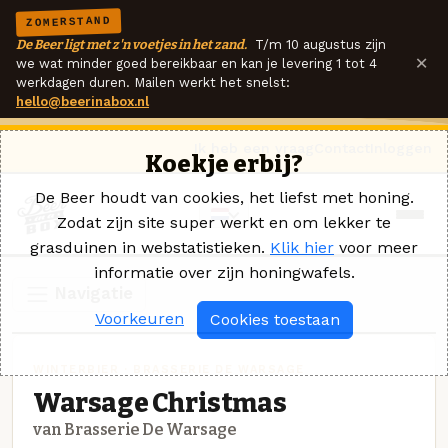
ZOMERSTAND
De Beer ligt met z'n voetjes in het zand.
T/m 10 augustus zijn
×
we wat minder goed bereikbaar en kan je levering 1 tot 4
werkdagen duren. Mailen werkt het snelst:
hello@beerinabox.nl
Ik heb een vraag
Contact
Inloggen
Koekje erbij?
De Beer houdt van cookies, het liefst met honing.
Zodat zijn site super werkt en om lekker te
grasduinen in webstatistieken.
Klik hier
voor meer
informatie over zijn honingwafels.
Navigatie
Voorkeuren
Cookies toestaan
WINTERBIER · BRASSERIE DE WARSAGE
Warsage Christmas
van Brasserie De Warsage