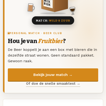
MIX
BOX
8 BIEREN
MATCH:
WILD & ZUUR
PERSONAL MATCH · BEER CLUB
Hou je van
Fruitbier
?
De Beer koppelt je aan een box met bieren die in
dezelfde straat wonen. Geen standaard pakket.
Gewoon raak.
Bekijk jouw match →
Of doe de snelle smaaktest →