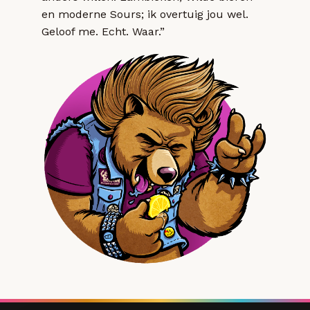
en moderne Sours; ik overtuig jou wel.
Geloof me. Echt. Waar.”