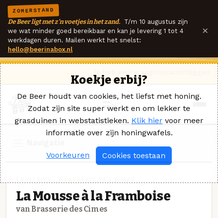
ZOMERSTAND
De Beer ligt met z'n voetjes in het zand.
T/m 10 augustus zijn
×
we wat minder goed bereikbaar en kan je levering 1 tot 4
werkdagen duren. Mailen werkt het snelst:
hello@beerinabox.nl
Ik heb een vraag
Contact
Inloggen
Koekje erbij?
De Beer houdt van cookies, het liefst met honing.
Zodat zijn site super werkt en om lekker te
grasduinen in webstatistieken.
Klik hier
voor meer
informatie over zijn honingwafels.
Navigatie
Voorkeuren
Cookies toestaan
FRUITBIER · BRASSERIE DES CIMES
La Mousse à la Framboise
van Brasserie des Cimes