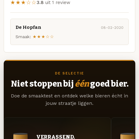
★★★☆☆
3.8
uit 1 review
De Hopfan
08-02-2020
Smaak:
★★★☆☆
DE SELECTIE
Niet stoppen bij
één
goed bier.
Doe de smaaktest en ontdek welke bieren écht in
jouw straatje liggen.
VERRASSEND.