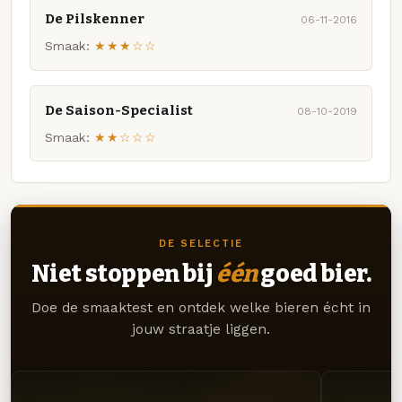
De Pilskenner
06-11-2016
Smaak:
★★★☆☆
De Saison-Specialist
08-10-2019
Smaak:
★★☆☆☆
DE SELECTIE
Niet stoppen bij
één
goed bier.
Doe de smaaktest en ontdek welke bieren écht in
jouw straatje liggen.