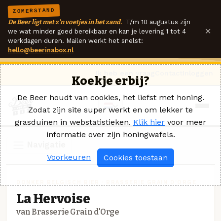
ZOMERSTAND
De Beer ligt met z'n voetjes in het zand.
T/m 10 augustus zijn
×
we wat minder goed bereikbaar en kan je levering 1 tot 4
werkdagen duren. Mailen werkt het snelst:
hello@beerinabox.nl
Ik heb een vraag
Contact
Inloggen
Koekje erbij?
De Beer houdt van cookies, het liefst met honing.
Zodat zijn site super werkt en om lekker te
grasduinen in webstatistieken.
Klik hier
voor meer
informatie over zijn honingwafels.
Navigatie
Voorkeuren
Cookies toestaan
DONKER BELGISCH BIER · BRASSERIE GRAIN D'ORGE
La Hervoise
van Brasserie Grain d'Orge