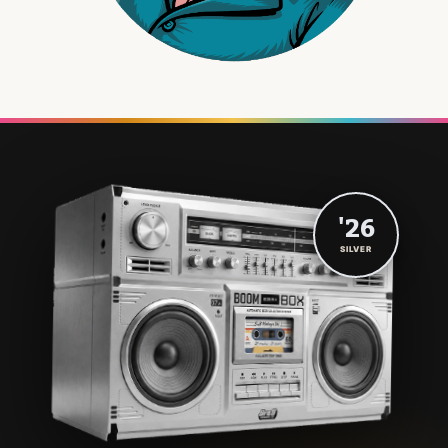
'26
SILVER