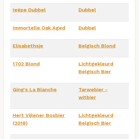
Ieëpe Dubbel
Dubbel
Immortelle Oak Aged
Dubbel
Elisabethsje
Belgisch Blond
1702 Blond
Lichtgekleurd
Belgisch Bier
Ging's La Blanche
Tarwebier -
witbier
Hert Vijlener Bosbier
Lichtgekleurd
(2018)
Belgisch Bier