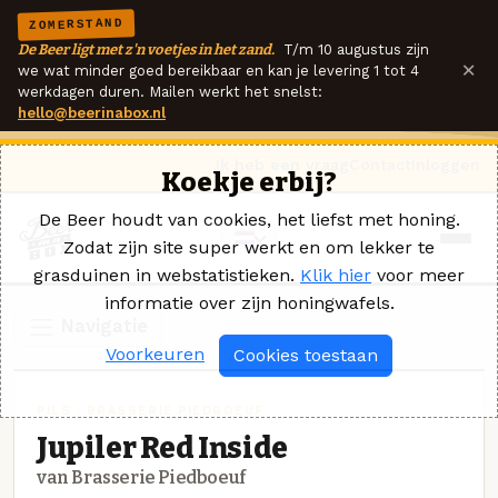
ZOMERSTAND
De Beer ligt met z'n voetjes in het zand.
T/m 10 augustus zijn
×
we wat minder goed bereikbaar en kan je levering 1 tot 4
werkdagen duren. Mailen werkt het snelst:
hello@beerinabox.nl
Ik heb een vraag
Contact
Inloggen
Koekje erbij?
De Beer houdt van cookies, het liefst met honing.
Zodat zijn site super werkt en om lekker te
grasduinen in webstatistieken.
Klik hier
voor meer
informatie over zijn honingwafels.
Navigatie
Voorkeuren
Cookies toestaan
PILS · BRASSERIE PIEDBOEUF
Jupiler Red Inside
van Brasserie Piedboeuf