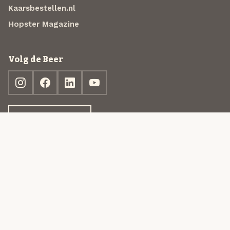
Kaarsbestellen.nl
Hopster Magazine
Volg de Beer
Ontdek jouw box
© 2013-2026 Beer in a Box BV