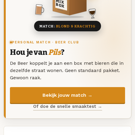
MIX
BOX
8 BIEREN
MATCH:
BLOND & KRACHTIG
PERSONAL MATCH · BEER CLUB
Hou je van
Pils
?
De Beer koppelt je aan een box met bieren die in
dezelfde straat wonen. Geen standaard pakket.
Gewoon raak.
Bekijk jouw match →
Of doe de snelle smaaktest →