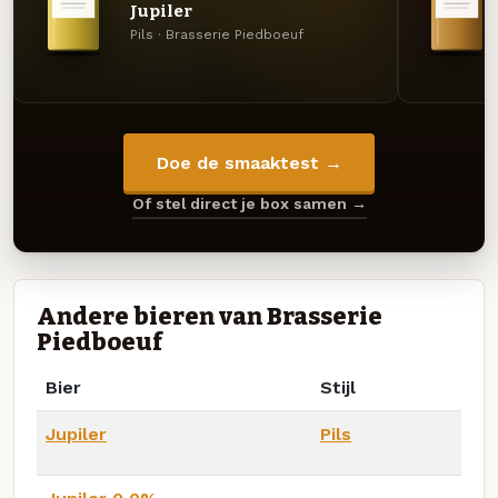
Jupiler
Pils · Brasserie Piedboeuf
Doe de smaaktest →
Of stel direct je box samen →
Andere bieren van Brasserie
Piedboeuf
Bier
Stijl
Jupiler
Pils