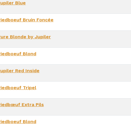
upiler Blue
Piedboeuf Bruin Foncée
Pure Blonde by Jupiler
Piedboeuf Blond
upiler Red Inside
Piedboeuf Tripel
Piedbœuf Extra Pils
Piedboeuf Blond