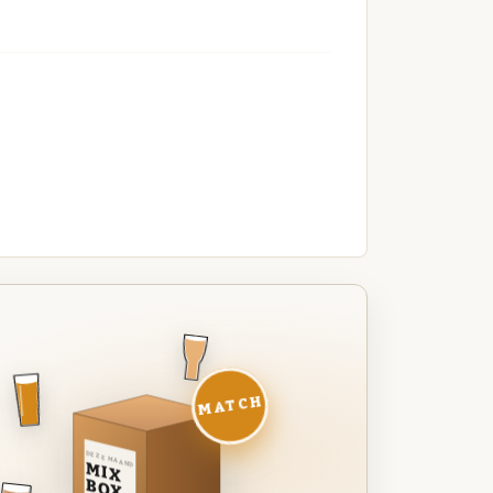
MATCH
DEZE MAAND
MIX
BOX