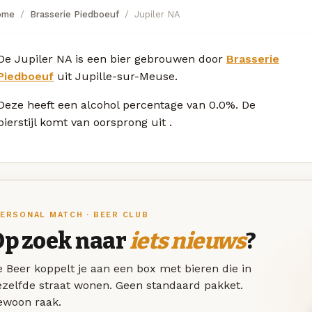
ome
Brasserie Piedboeuf
Jupiler NA
De Jupiler NA is een bier gebrouwen door
Brasserie
Piedboeuf
uit Jupille-sur-Meuse.
Deze
heeft een alcohol percentage van 0.0%. De
bierstijl komt van oorsprong uit
.
ERSONAL MATCH · BEER CLUB
Op zoek naar
iets nieuws
?
 Beer koppelt je aan een box met bieren die in
ezelfde straat wonen. Geen standaard pakket.
ewoon raak.