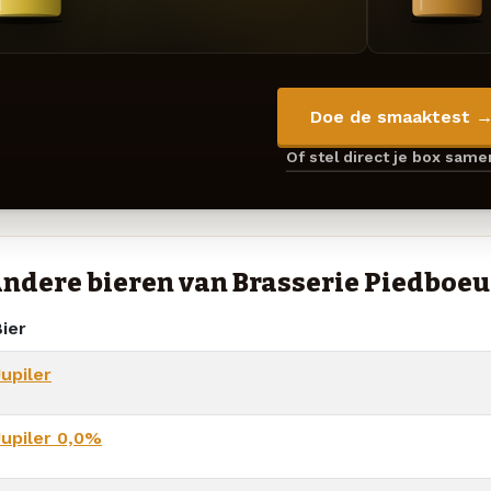
Doe de smaaktest 
Of stel direct je box sam
ndere bieren van Brasserie Piedboeu
ier
upiler
Jupiler 0,0%