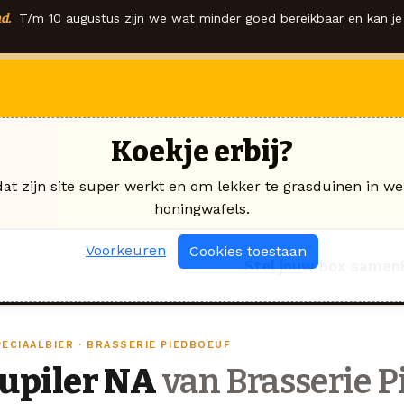
d.
T/m 10 augustus zijn we wat minder goed bereikbaar en kan je 
Koekje erbij?
dat zijn site super werkt en om lekker te grasduinen in we
honingwafels.
Voorkeuren
Cookies toestaan
Stel jouw box samen
PECIAALBIER · BRASSERIE PIEDBOEUF
Jupiler NA
van Brasserie P