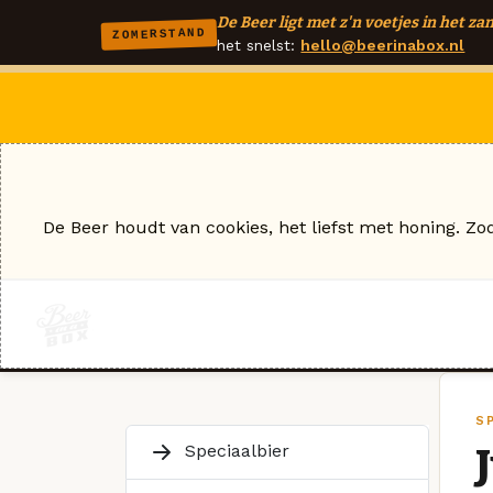
De Beer ligt met z'n voetjes in het zan
ZOMERSTAND
het snelst:
hello@beerinabox.nl
De Beer houdt van cookies, het liefst met honing. Zo
S
Speciaalbier