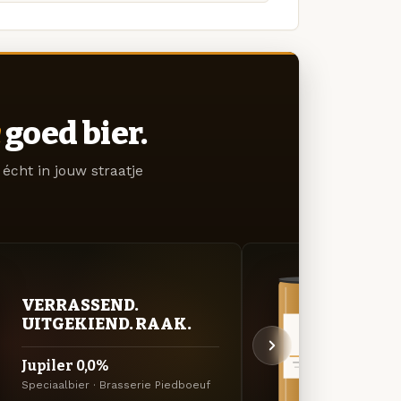
goed bier.
écht in jouw straatje
VERRASSEND.
VER
UITGEKIEND. RAAK.
UIT
Jupiler 0,0%
Jupil
Speciaalbier · Brasserie Piedboeuf
Specia