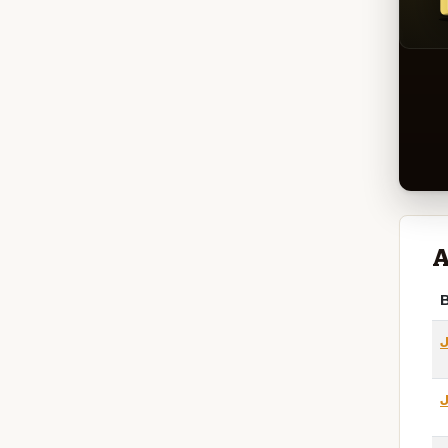
A
B
J