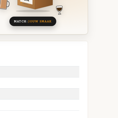
8 BIEREN
MATCH:
JOUW SMAAK