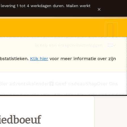
levering 1 tot 4 werkdagen duren. Mailen werkt
×
Ik heb een vraag
Contact
Inloggen
bstatistieken.
Klik hier
voor meer informatie over zijn
Bier adventskalender
Geef cadeau
Shop
Over Ons
iedboeuf