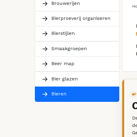
Brouwerijen
H
Bierproeverij organiseren
Bierstijlen
Smaakgroepen
Beer map
Bier glazen
Bieren
P
De
d
G