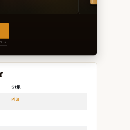
→
en →
f
Stijl
Pils