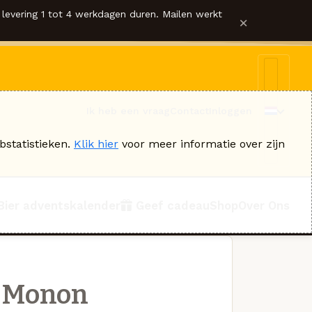
levering 1 tot 4 werkdagen duren. Mailen werkt
×
Ik heb een vraag
Contact
Inloggen
bstatistieken.
Klik hier
voor meer informatie over zijn
Bier adventskalender
Geef cadeau
Shop
Over Ons
t-Monon