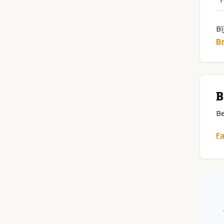
Bi
B
B
Be
F