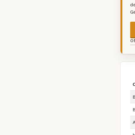
d
G
O
B