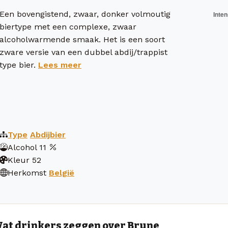
Een bovengistend, zwaar, donker volmoutig
biertype met een complexe, zwaar
alcoholwarmende smaak. Het is een soort
zware versie van een dubbel abdij/trappist
type bier.
Lees meer
Type
Abdijbier
Alcohol
11
Kleur
52
Herkomst
België
at drinkers zeggen over Brune