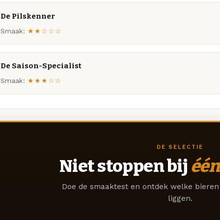
De Pilskenner
Smaak:
★★☆☆☆
De Saison-Specialist
Smaak:
★★★☆☆
DE SELECTIE
Niet stoppen bij
één
Doe de smaaktest en ontdek welke bieren 
liggen.