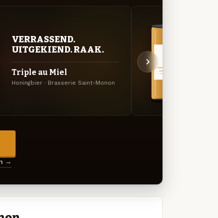
BITT
VERRASSEND.
EXP
UITGEKIEND. RAAK.
Mix 
Triple au Miel
Belgis
Honingbier · Brasserie Saint-Monon
Monon
→
en →
onon