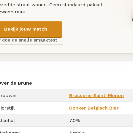
ezelfde straat wonen. Geen standaard pakket.
ewoon raak.
Bekijk jouw match →
f doe de snelle smaaktest →
Over de Brune
Brouwer
Brasserie Saint-Monon
ierstijl
Donker Belgisch Bier
Alcohol
7.0%
Herkomst
Ambly