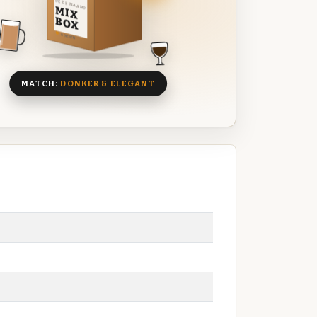
DEZE MAAND
MIX
BOX
8 BIEREN
MATCH:
DONKER & ELEGANT