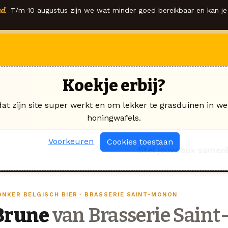
d.
T/m 10 augustus zijn we wat minder goed bereikbaar en kan je 
Koekje erbij?
dat zijn site super werkt en om lekker te grasduinen in we
honingwafels.
Voorkeuren
Cookies toestaan
Stel jouw box samen
ONKER BELGISCH BIER · BRASSERIE SAINT-MONON
Brune
van Brasserie Sain