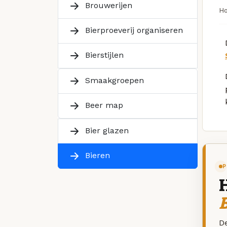
Brouwerijen
H
Bierproeverij organiseren
Bierstijlen
Smaakgroepen
Beer map
Bier glazen
Bieren
P
B
De