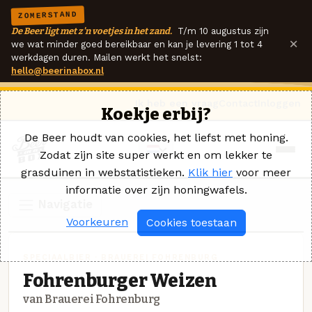
ZOMERSTAND
De Beer ligt met z'n voetjes in het zand.
T/m 10 augustus zijn
×
we wat minder goed bereikbaar en kan je levering 1 tot 4
werkdagen duren. Mailen werkt het snelst:
hello@beerinabox.nl
Ik heb een vraag
Contact
Inloggen
Koekje erbij?
De Beer houdt van cookies, het liefst met honing.
Zodat zijn site super werkt en om lekker te
grasduinen in webstatistieken.
Klik hier
voor meer
informatie over zijn honingwafels.
Navigatie
Voorkeuren
Cookies toestaan
SPECIAALBIER · BRAUEREI FOHRENBURG
Fohrenburger Weizen
van Brauerei Fohrenburg