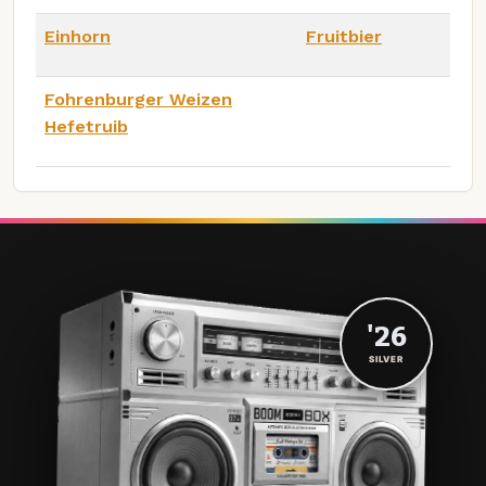
Einhorn
Fruitbier
Fohrenburger Weizen
Hefetruib
'26
SILVER