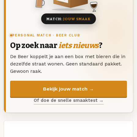
8 BIEREN
MATCH:
JOUW SMAAK
PERSONAL MATCH · BEER CLUB
Op zoek naar
iets nieuws
?
De Beer koppelt je aan een box met bieren die in
dezelfde straat wonen. Geen standaard pakket.
Gewoon raak.
Bekijk jouw match →
Of doe de snelle smaaktest →