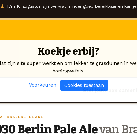
d.
T/m 10 augustus zijn we wat minder goed bereikbaar en kan je 
Koekje erbij?
dat zijn site super werkt en om lekker te grasduinen in we
honingwafels.
Voorkeuren
Cookies toestaan
Stel jouw box samen
A · BRAUEREI LEMKE
030 Berlin Pale Ale
van Br