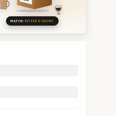
8 BIEREN
MATCH:
BITTER & GROWL