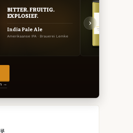
BITTER. FRUITIG.
ZUU
EXPLOSIEF.
AVO
India Pale Ale
Budi
Amerikaanse IPA · Brauerei Lemke
Berlin
→
en →
ijl