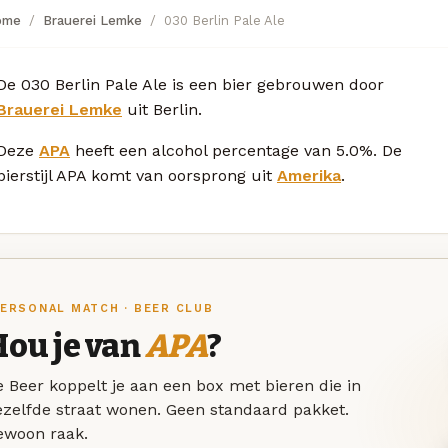
ome
Brauerei Lemke
030 Berlin Pale Ale
De 030 Berlin Pale Ale is een bier gebrouwen door
Brauerei Lemke
uit Berlin.
Deze
APA
heeft een alcohol percentage van 5.0%. De
bierstijl APA komt van oorsprong uit
Amerika
.
ERSONAL MATCH · BEER CLUB
Hou je van
APA
?
 Beer koppelt je aan een box met bieren die in
ezelfde straat wonen. Geen standaard pakket.
ewoon raak.