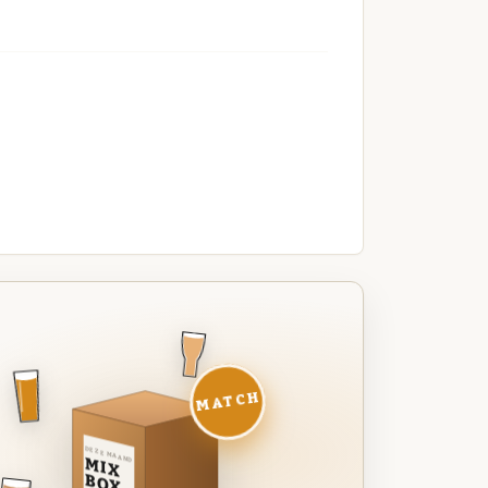
MATCH
DEZE MAAND
MIX
BOX