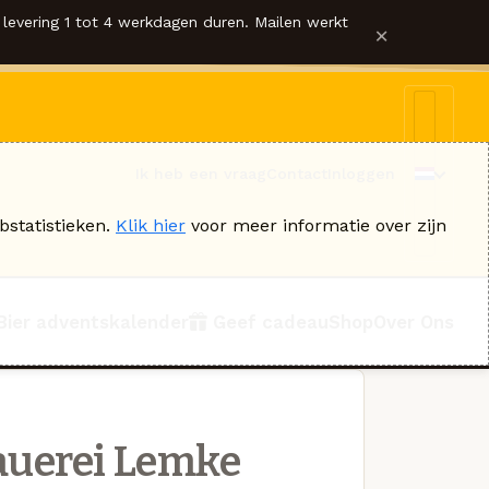
levering 1 tot 4 werkdagen duren. Mailen werkt
×
Ik heb een vraag
Contact
Inloggen
bstatistieken.
Klik hier
voor meer informatie over zijn
Bier adventskalender
Geef cadeau
Shop
Over Ons
auerei Lemke