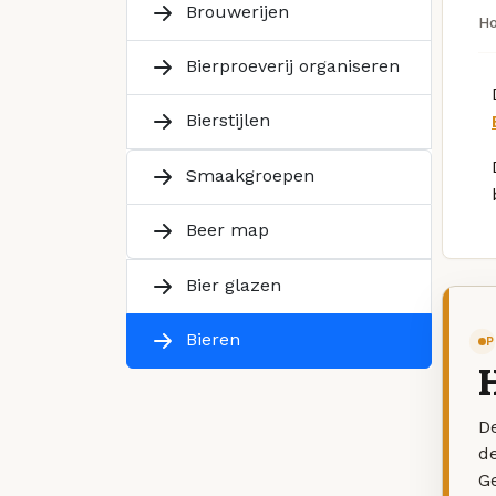
Brouwerijen
H
Bierproeverij organiseren
Bierstijlen
Smaakgroepen
Beer map
Bier glazen
Bieren
P
De
d
G