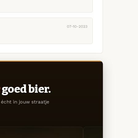
07-10-2023
goed bier.
écht in jouw straatje