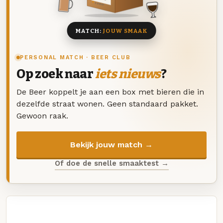
8 BIEREN
MATCH:
JOUW SMAAK
PERSONAL MATCH · BEER CLUB
Op zoek naar
iets nieuws
?
De Beer koppelt je aan een box met bieren die in
dezelfde straat wonen. Geen standaard pakket.
Gewoon raak.
Bekijk jouw match →
Of doe de snelle smaaktest →