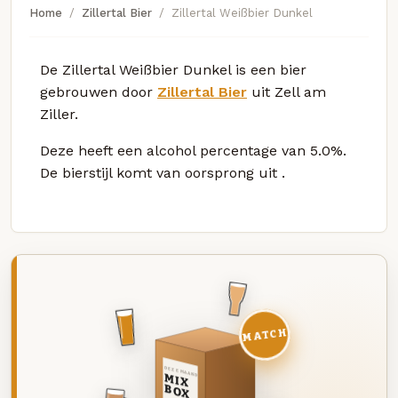
Home
Zillertal Bier
Zillertal Weißbier Dunkel
De Zillertal Weißbier Dunkel is een bier
gebrouwen door
Zillertal Bier
uit Zell am
Ziller.
Deze
heeft een alcohol percentage van 5.0%.
De bierstijl komt van oorsprong uit
.
MATCH
DEZE MAAND
MIX
BOX