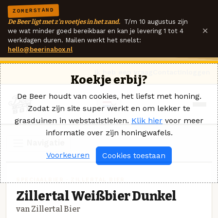
ZOMERSTAND
De Beer ligt met z'n voetjes in het zand.
T/m 10 augustus zijn
×
we wat minder goed bereikbaar en kan je levering 1 tot 4
werkdagen duren. Mailen werkt het snelst:
hello@beerinabox.nl
Ik heb een vraag
Contact
Inloggen
Koekje erbij?
De Beer houdt van cookies, het liefst met honing.
Zodat zijn site super werkt en om lekker te
grasduinen in webstatistieken.
Klik hier
voor meer
informatie over zijn honingwafels.
Navigatie
Voorkeuren
Cookies toestaan
SPECIAALBIER · ZILLERTAL BIER
Zillertal Weißbier Dunkel
van Zillertal Bier