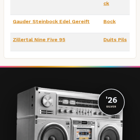
ck
Gauder Steinbock Edel Gereift
Bock
Zillertal Nine Five 95
Duits Pils
'26
SILVER