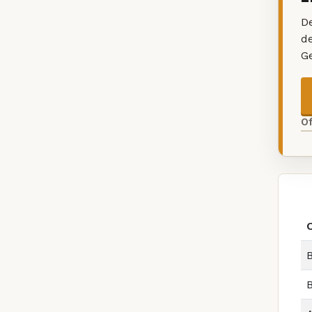
De
d
G
O
B