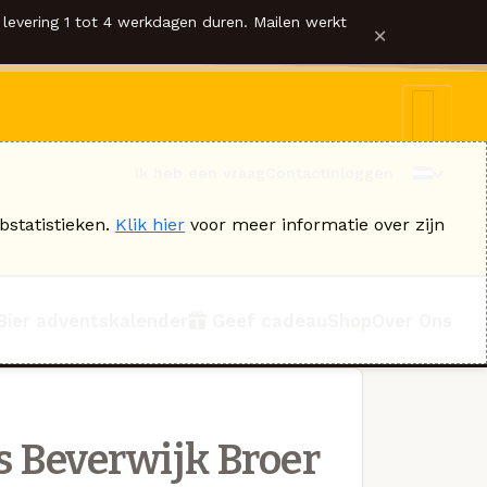
levering 1 tot 4 werkdagen duren. Mailen werkt
×
Ik heb een vraag
Contact
Inloggen
bstatistieken.
Klik hier
voor meer informatie over zijn
Bier adventskalender
Geef cadeau
Shop
Over Ons
 Beverwijk Broer