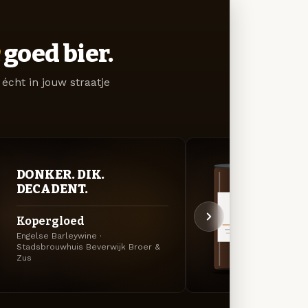
goed bier.
écht in jouw straatje
DONKER. DIK.
DON
DECADENT.
DEC
Kopergloed
Bitt
Engelse Barleywine ·
Amerik
Stadsbrouwhuis Beverwijk Broer &
Stadsb
Zus
Zus