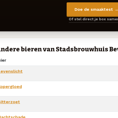
Doe de smaaktest 
Of stel direct je box sam
ndere bieren van Stadsbrouwhuis Bev
ier
Levenslicht
Kopergloed
Bitterzoet
Nachtschade