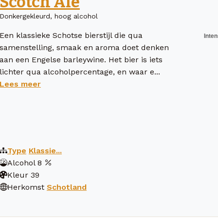
Scotch Ale
Donkergekleurd, hoog alcohol
Een klassieke Schotse bierstijl die qua
samenstelling, smaak en aroma doet denken
aan een Engelse barleywine. Het bier is iets
lichter qua alcoholpercentage, en waar e...
Lees meer
Type
Klassie...
Alcohol
8
Kleur
39
Herkomst
Schotland