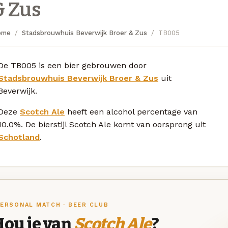
& Zus
ome
Stadsbrouwhuis Beverwijk Broer & Zus
TB005
De TB005 is een bier gebrouwen door
Stadsbrouwhuis Beverwijk Broer & Zus
uit
Beverwijk.
Deze
Scotch Ale
heeft een alcohol percentage van
10.0%. De bierstijl Scotch Ale komt van oorsprong uit
Schotland
.
ERSONAL MATCH · BEER CLUB
Hou je van
Scotch Ale
?