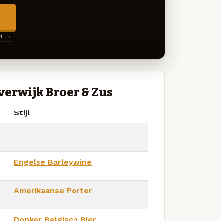
→
en →
erwijk Broer & Zus
Stijl
Engelse Barleywine
Amerikaanse Porter
Donker Belgisch Bier