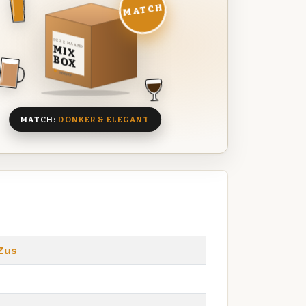
MATCH
DEZE MAAND
MIX
BOX
8 BIEREN
MATCH:
DONKER & ELEGANT
Zus