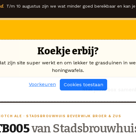
d.
T/m 10 augustus zijn we wat minder goed bereikbaar en kan je 
Koekje erbij?
dat zijn site super werkt en om lekker te grasduinen in we
honingwafels.
Voorkeuren
Cookies toestaan
Stel jouw box samen
COTCH ALE · STADSBROUWHUIS BEVERWIJK BROER & ZUS
TB005
van Stadsbrouwhuis