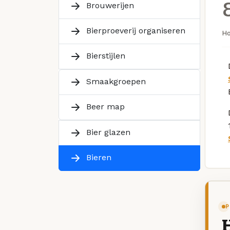
Brouwerijen
Bierproeverij organiseren
H
Bierstijlen
Smaakgroepen
Beer map
Bier glazen
Bieren
P