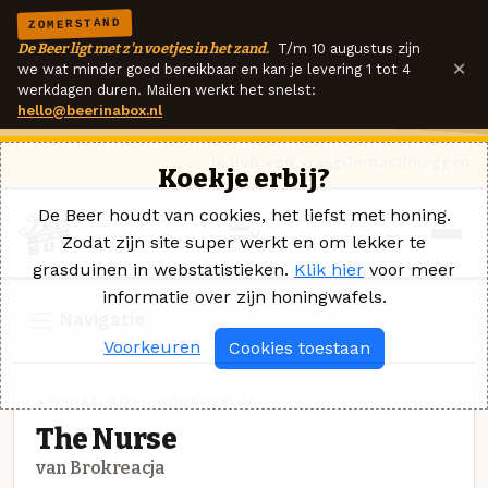
ZOMERSTAND
De Beer ligt met z'n voetjes in het zand.
T/m 10 augustus zijn
×
we wat minder goed bereikbaar en kan je levering 1 tot 4
werkdagen duren. Mailen werkt het snelst:
hello@beerinabox.nl
Ik heb een vraag
Contact
Inloggen
Koekje erbij?
De Beer houdt van cookies, het liefst met honing.
Zodat zijn site super werkt en om lekker te
grasduinen in webstatistieken.
Klik hier
voor meer
informatie over zijn honingwafels.
Navigatie
Voorkeuren
Cookies toestaan
SPECIAALBIER · BROKREACJA
The Nurse
van Brokreacja