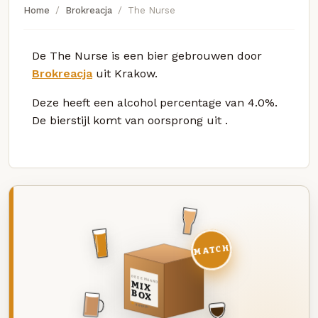
Home
Brokreacja
The Nurse
De The Nurse is een bier gebrouwen door
Brokreacja
uit Krakow.
Deze
heeft een alcohol percentage van 4.0%.
De bierstijl komt van oorsprong uit
.
MATCH
DEZE MAAND
MIX
BOX
8 BIEREN