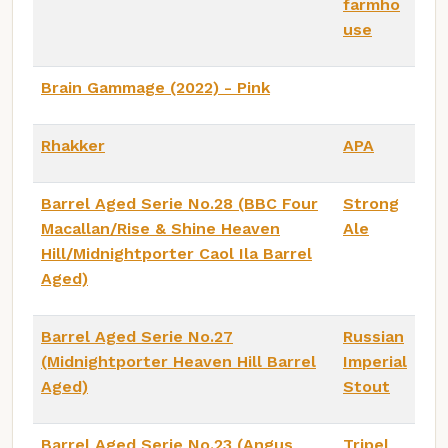
farmho
use
Brain Gammage (2022) - Pink
Rhakker
APA
Barrel Aged Serie No.28 (BBC Four
Strong
Macallan/Rise & Shine Heaven
Ale
Hill/Midnightporter Caol Ila Barrel
Aged)
Barrel Aged Serie No.27
Russian
(Midnightporter Heaven Hill Barrel
Imperial
Aged)
Stout
Barrel Aged Serie No.23 (Angus
Tripel