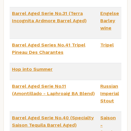
Barrel Aged Serie No.31 (Terra
Engelse
Incognita Ardmore Barrel Aged)
Barley
wine
Barrel Aged Series No.41 Tripel
Tripel
Pineau Des Charantes
Hop into Summer
Barrel Aged Serie No.11
Russian
(Amontillado - Laphroaig BA Blend)
Imperial
Stout
Barrel Aged Serie No.40 (Specialty
Saison
Saison Tequila Barrel Aged)
-