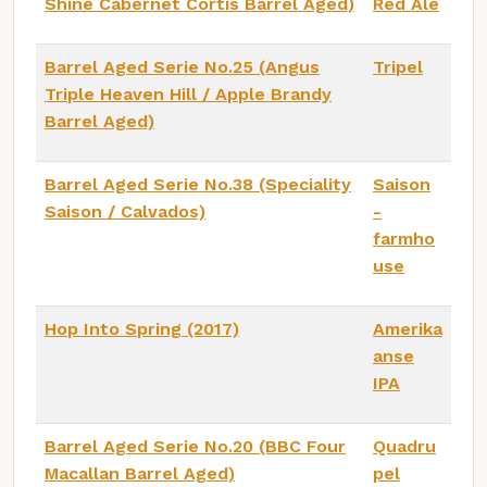
Shine Cabernet Cortis Barrel Aged)
Red Ale
Barrel Aged Serie No.25 (Angus
Tripel
Triple Heaven Hill / Apple Brandy
Barrel Aged)
Barrel Aged Serie No.38 (Speciality
Saison
Saison / Calvados)
-
farmho
use
Hop Into Spring (2017)
Amerika
anse
IPA
Barrel Aged Serie No.20 (BBC Four
Quadru
Macallan Barrel Aged)
pel