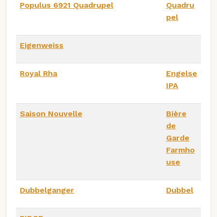
Populus 6921 Quadrupel
Quadru
pel
Eigenweiss
Royal Rha
Engelse
IPA
Saison Nouvelle
Bière
de
Garde
Farmho
use
Dubbelganger
Dubbel