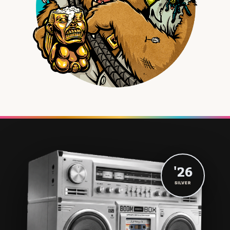
'26
SILVER