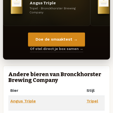
Angus Triple
Tripel · Bronckhorster Brewing
Company
Doe de smaaktest →
Of stel direct je box samen →
Andere bieren van Bronckhorster
Brewing Company
Bier
Stijl
Angus Triple
Tripel