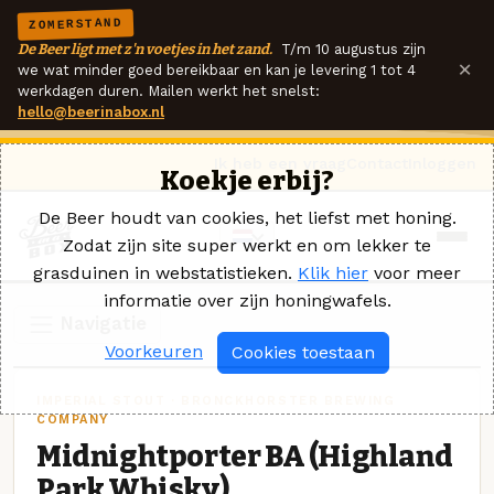
ZOMERSTAND
De Beer ligt met z'n voetjes in het zand.
T/m 10 augustus zijn
×
we wat minder goed bereikbaar en kan je levering 1 tot 4
werkdagen duren. Mailen werkt het snelst:
hello@beerinabox.nl
Ik heb een vraag
Contact
Inloggen
Koekje erbij?
De Beer houdt van cookies, het liefst met honing.
Zodat zijn site super werkt en om lekker te
grasduinen in webstatistieken.
Klik hier
voor meer
informatie over zijn honingwafels.
Navigatie
Voorkeuren
Cookies toestaan
IMPERIAL STOUT · BRONCKHORSTER BREWING
COMPANY
Midnightporter BA (Highland
Park Whisky)