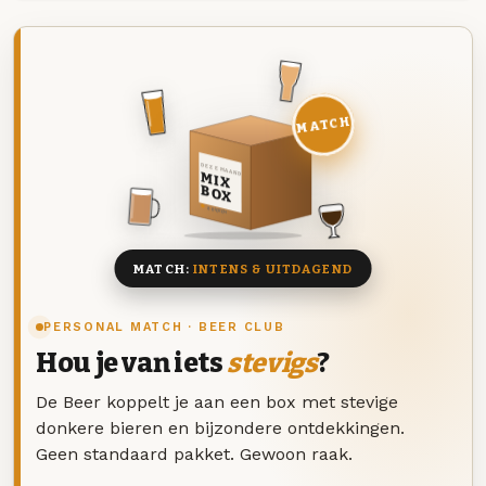
MATCH
DEZE MAAND
MIX
BOX
8 BIEREN
MATCH:
INTENS & UITDAGEND
PERSONAL MATCH · BEER CLUB
Hou je van iets
stevigs
?
De Beer koppelt je aan een box met stevige
donkere bieren en bijzondere ontdekkingen.
Geen standaard pakket. Gewoon raak.