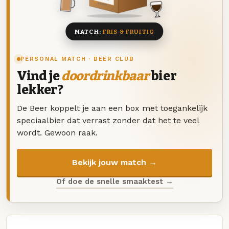
8 BIEREN
MATCH:
FRIS & FRUITIG
PERSONAL MATCH · BEER CLUB
Vind je
doordrinkbaar
bier
lekker?
De Beer koppelt je aan een box met toegankelijk
speciaalbier dat verrast zonder dat het te veel
wordt. Gewoon raak.
Bekijk jouw match →
Of doe de snelle smaaktest →