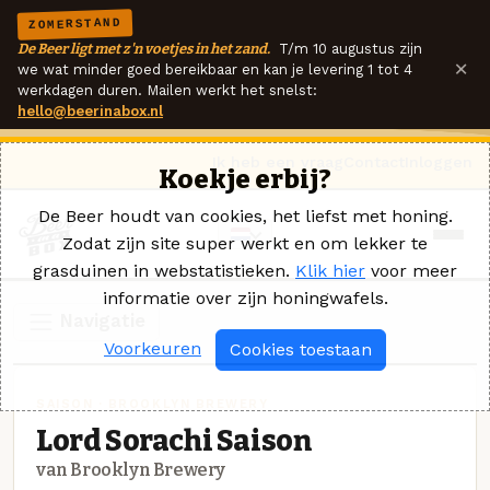
ZOMERSTAND
De Beer ligt met z'n voetjes in het zand.
T/m 10 augustus zijn
×
we wat minder goed bereikbaar en kan je levering 1 tot 4
werkdagen duren. Mailen werkt het snelst:
hello@beerinabox.nl
Ik heb een vraag
Contact
Inloggen
Koekje erbij?
De Beer houdt van cookies, het liefst met honing.
Zodat zijn site super werkt en om lekker te
grasduinen in webstatistieken.
Klik hier
voor meer
informatie over zijn honingwafels.
Navigatie
Voorkeuren
Cookies toestaan
SAISON · BROOKLYN BREWERY
Lord Sorachi Saison
van Brooklyn Brewery