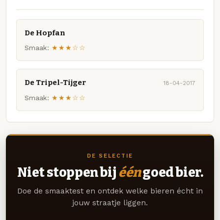
De Hopfan
Smaak:
★★★☆☆
De Tripel-Tijger
18-04-2017
Smaak:
★★★☆☆
DE SELECTIE
Niet stoppen bij
één
goed bier.
Doe de smaaktest en ontdek welke bieren écht in
jouw straatje liggen.