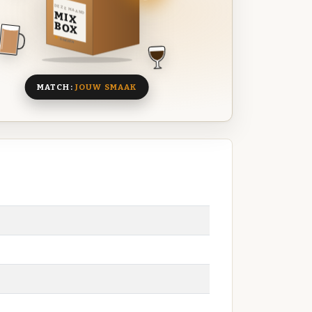
DEZE MAAND
MIX
BOX
8 BIEREN
MATCH:
JOUW SMAAK