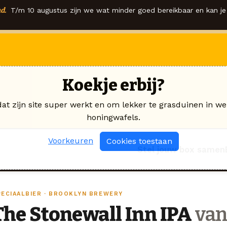
d.
T/m 10 augustus zijn we wat minder goed bereikbaar en kan je 
Koekje erbij?
dat zijn site super werkt en om lekker te grasduinen in we
honingwafels.
Voorkeuren
Cookies toestaan
Stel jouw box samen
PECIAALBIER · BROOKLYN BREWERY
The Stonewall Inn IPA
van