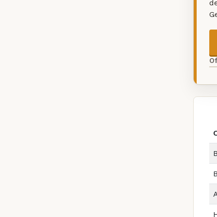
d
G
O
B