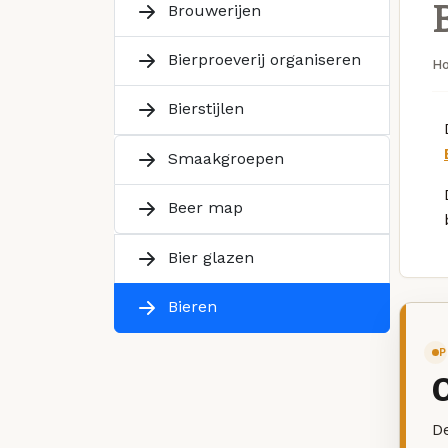
Brouwerijen
Bierproeverij organiseren
H
Bierstijlen
Smaakgroepen
Beer map
Bier glazen
Bieren
P
De