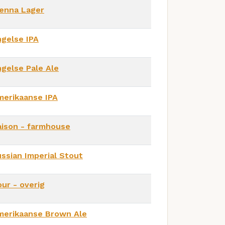
ienna Lager
ngelse IPA
gelse Pale Ale
merikaanse IPA
aison - farmhouse
ssian Imperial Stout
ur - overig
merikaanse Brown Ale