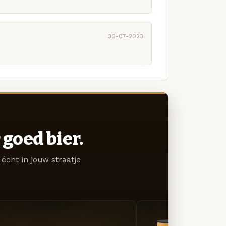
30-07-2023
goed bier.
écht in jouw straatje