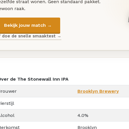
ezelfde straat wonen. Geen standaard pakket.
ewoon raak.
Bekijk jouw match →
f doe de snelle smaaktest →
Over de The Stonewall Inn IPA
Brouwer
Brooklyn Brewery
ierstijl
Alcohol
4.0%
Herkomst
Brooklyn