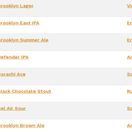
Brooklyn Lager
V
Brooklyn East IPA
E
Brooklyn Summer Ale
En
Defender IPA
A
Sorachi Ace
S
Black Chocolate Stout
Ru
el Air Sour
So
Brooklyn Brown Ale
A