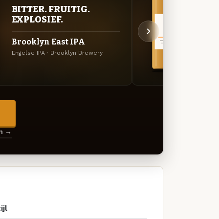
BITTER. FRUITIG.
BITT
EXPLOSIEF.
EXP
Brooklyn East IPA
Broo
Engelse IPA · Brooklyn Brewery
Engels
→
en →
ijl