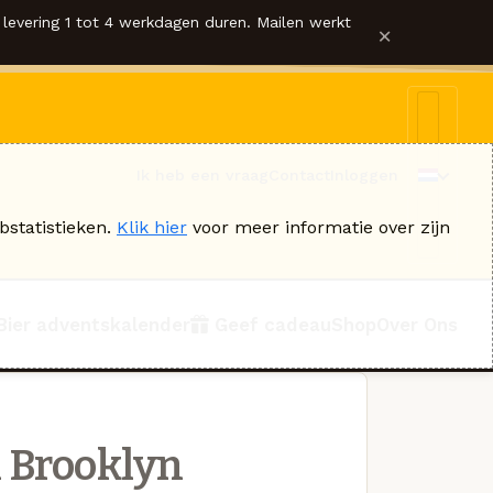
levering 1 tot 4 werkdagen duren. Mailen werkt
×
Ik heb een vraag
Contact
Inloggen
bstatistieken.
Klik hier
voor meer informatie over zijn
Bier adventskalender
Geef cadeau
Shop
Over Ons
 Brooklyn