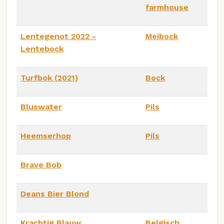
farmhouse
Lentegenot 2022 -
Meibock
Lentebock
Turfbok (2021)
Bock
Bluswater
Pils
Heemserhop
Pils
Brave Bob
Deans Bier Blond
Krachtig Blauw
Belgisch