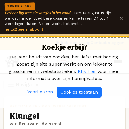
ZOMERSTAND
De Beer ligt met z'n voetjes in het zand.
T/m 10 augustus zijn
×
we wat minder goed bereikbaar en kan je levering 1 tot 4
werkdagen duren. Mailen werkt het snelst:
hello@beerinabox.nl
Ik heb een vraag
Contact
Inloggen
Koekje erbij?
De Beer houdt van cookies, het liefst met honing.
Zodat zijn site super werkt en om lekker te
grasduinen in webstatistieken.
Klik hier
voor meer
informatie over zijn honingwafels.
Navigatie
Voorkeuren
Cookies toestaan
SPECIAALBIER · BROUWERIJ AVEREEST
Klungel
van Brouwerij Avereest