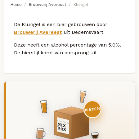
Home
Brouwerij Avereest
Klungel
De Klungel is een bier gebrouwen door
Brouwerij Avereest
uit Dedemsvaart.
Deze
heeft een alcohol percentage van 5.0%.
De bierstijl komt van oorsprong uit
.
MATCH
DEZE MAAND
MIX
BOX
8 BIEREN