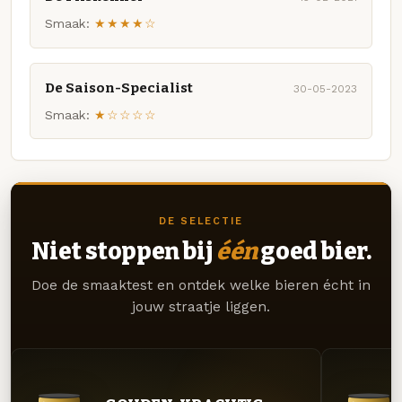
Smaak:
★★★★☆
De Saison-Specialist
30-05-2023
Smaak:
★☆☆☆☆
DE SELECTIE
Niet stoppen bij
één
goed bier.
Doe de smaaktest en ontdek welke bieren écht in
jouw straatje liggen.