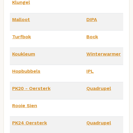
Klungel
Malloot
DIPA
Turfbok
Bock
Koukleum
Winterwarmer
Hopbubbels
IPL
PK20 - Oersterk
Quadrupel
Rooie Sien
PK24 Oersterk
Quadrupel