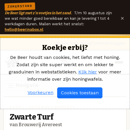
ZOMERSTAND
De Beer ligt met z'n voetjes in het zand.
T/m 10 augustus zijn
×
we wat minder goed bereikbaar en kan je levering 1 tot 4
werkdagen duren. Mailen werkt het snelst:
hello@beerinabox.nl
Ik heb een vraag
Contact
Inloggen
Koekje erbij?
De Beer houdt van cookies, het liefst met honing.
Zodat zijn site super werkt en om lekker te
grasduinen in webstatistieken.
Klik hier
voor meer
informatie over zijn honingwafels.
Navigatie
Voorkeuren
Cookies toestaan
STOUT_ · BROUWERIJ AVEREEST
Zwarte Turf
van Brouwerij Avereest