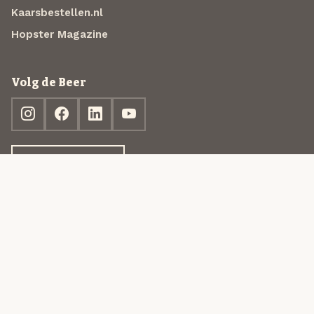
Kaarsbestellen.nl
Hopster Magazine
Volg de Beer
Ontdek jouw box
© 2013-2026 Beer in a Box BV