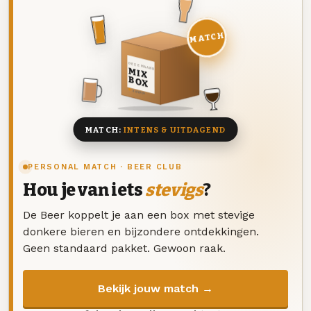
MATCH
DEZE MAAND
MIX
BOX
8 BIEREN
MATCH:
INTENS & UITDAGEND
PERSONAL MATCH · BEER CLUB
Hou je van iets
stevigs
?
De Beer koppelt je aan een box met stevige
donkere bieren en bijzondere ontdekkingen.
Geen standaard pakket. Gewoon raak.
Bekijk jouw match →