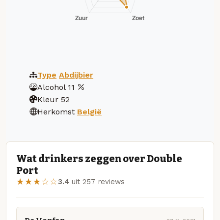
Type
Abdijbier
Alcohol
11
Kleur
52
Herkomst
België
Wat drinkers zeggen over Double
Port
★★★☆☆
3.4
uit 257 reviews