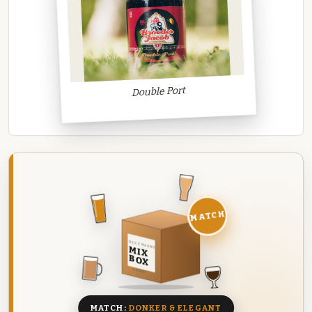
Double Port
MATCH
DEZE MAAND
MIX
BOX
8 BIEREN
MATCH:
DONKER & ELEGANT