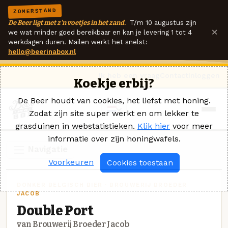
ZOMERSTAND
De Beer ligt met z'n voetjes in het zand.
T/m 10 augustus zijn
×
we wat minder goed bereikbaar en kan je levering 1 tot 4
werkdagen duren. Mailen werkt het snelst:
hello@beerinabox.nl
Ik heb een vraag
Contact
Inloggen
Koekje erbij?
De Beer houdt van cookies, het liefst met honing.
Zodat zijn site super werkt en om lekker te
grasduinen in webstatistieken.
Klik hier
voor meer
informatie over zijn honingwafels.
Navigatie
Voorkeuren
Cookies toestaan
DONKER BELGISCH BIER · BROUWERIJ BROEDER
JACOB
Double Port
van Brouwerij Broeder Jacob