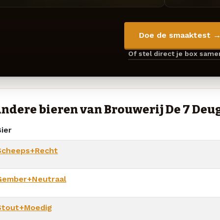
Doe de smaaktest 
Of stel direct je box sam
ndere bieren van Brouwerij De 7 De
ier
Scheeps+Recht
Gember+Neutraal
Stout+Moedig