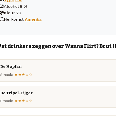
Alcohol
8
Kleur
20
Herkomst
Amerika
at drinkers zeggen over Wanna Flirt? Brut 
De Hopfan
Smaak:
★★★☆☆
De Tripel-Tijger
Smaak:
★★★☆☆