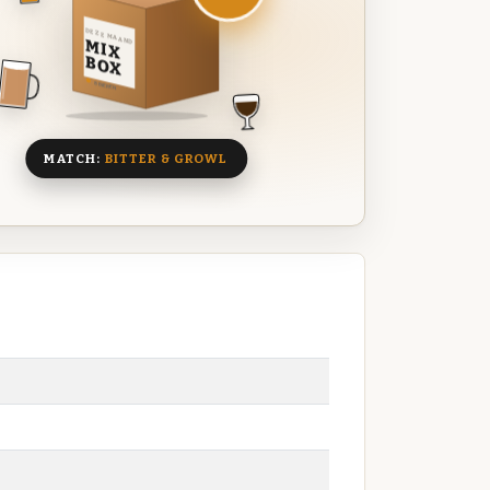
DEZE MAAND
MIX
BOX
8 BIEREN
MATCH:
BITTER & GROWL