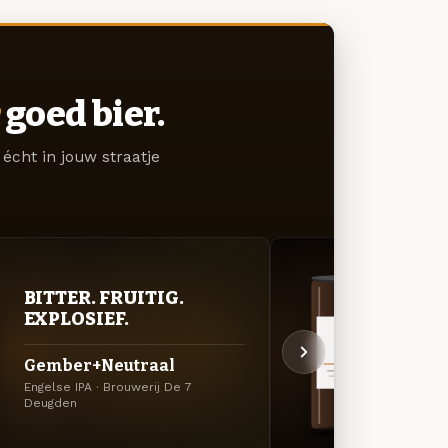
goed bier.
écht in jouw straatje
BITTER. FRUITIG.
DON
EXPLOSIEF.
DEC
Gember+Neutraal
Stou
Engelse IPA · Brouwerij De 7
Koffie
Deugden
Deugd