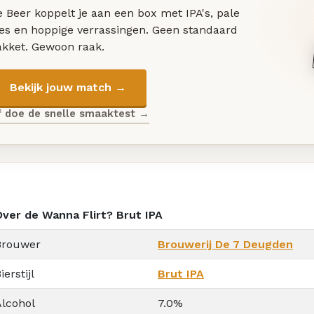
 Beer koppelt je aan een box met IPA's, pale
les en hoppige verrassingen. Geen standaard
akket. Gewoon raak.
Bekijk jouw match →
f doe de snelle smaaktest →
Over de Wanna Flirt? Brut IPA
Brouwer
Brouwerij De 7 Deugden
ierstijl
Brut IPA
Alcohol
7.0%