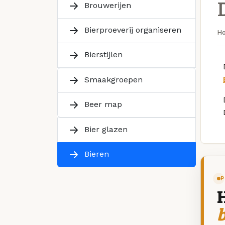
Brouwerijen
Bierproeverij organiseren
H
Bierstijlen
Smaakgroepen
Beer map
Bier glazen
Bieren
P