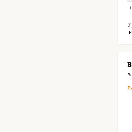
Bi
I
B
Be
Tw