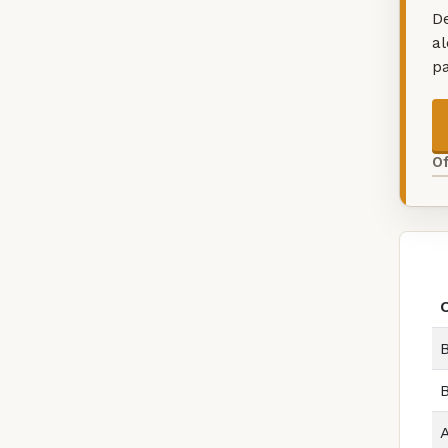
De
a
p
O
B