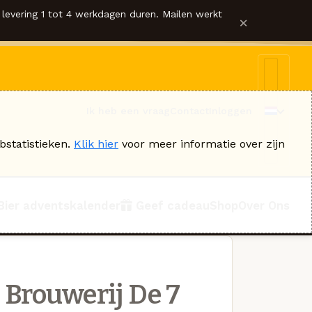
levering 1 tot 4 werkdagen duren. Mailen werkt
×
Ik heb een vraag
Contact
Inloggen
bstatistieken.
Klik hier
voor meer informatie over zijn
Bier adventskalender
Geef cadeau
Shop
Over Ons
 Brouwerij De 7