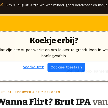
d.
T/m 10 augustus zijn we wat minder goed bereikbaar en kan je 
Koekje erbij?
dat zijn site super werkt en om lekker te grasduinen in we
honingwafels.
Voorkeuren
Cookies toestaan
Stel jouw box samen
RUT IPA · BROUWERIJ DE 7 DEUGDEN
Wanna Flirt? Brut IPA
van