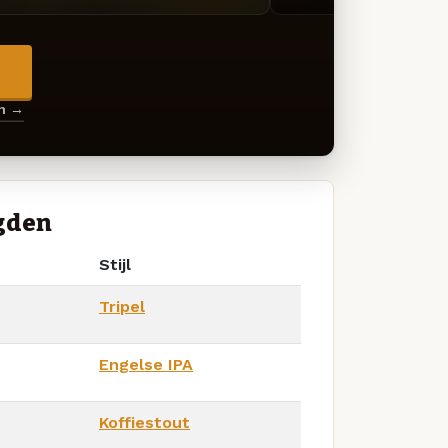
→
en →
ugden
Stijl
Tripel
Engelse IPA
Koffiestout