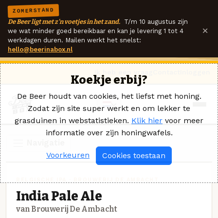
ZOMERSTAND
De Beer ligt met z'n voetjes in het zand.
T/m 10 augustus zijn
×
we wat minder goed bereikbaar en kan je levering 1 tot 4
werkdagen duren. Mailen werkt het snelst:
hello@beerinabox.nl
Ik heb een vraag
Contact
Inloggen
Koekje erbij?
De Beer houdt van cookies, het liefst met honing.
Zodat zijn site super werkt en om lekker te
grasduinen in webstatistieken.
Klik hier
voor meer
informatie over zijn honingwafels.
Navigatie
Voorkeuren
Cookies toestaan
BELGISCHE IPA · BROUWERIJ DE AMBACHT
India Pale Ale
van Brouwerij De Ambacht