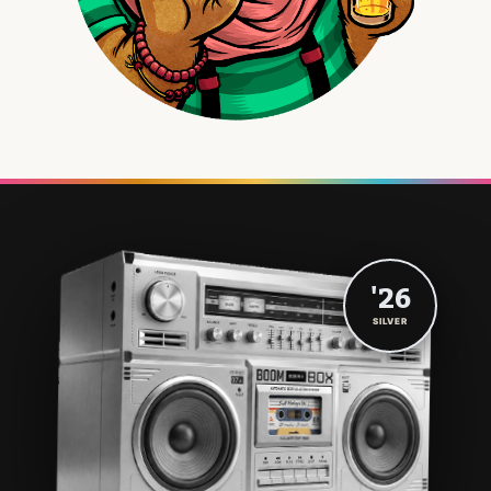
'26
SILVER