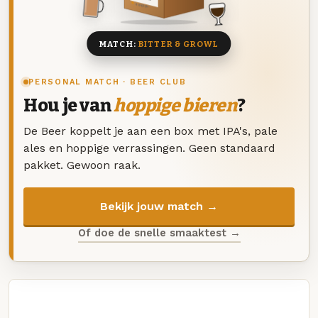
8 BIEREN
MATCH:
BITTER & GROWL
PERSONAL MATCH · BEER CLUB
Hou je van
hoppige bieren
?
De Beer koppelt je aan een box met IPA's, pale
ales en hoppige verrassingen. Geen standaard
pakket. Gewoon raak.
Bekijk jouw match →
Of doe de snelle smaaktest →