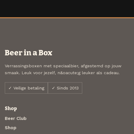
Beer in a Box
Verrassingsboxen met speciaalbier, afgestemd op jouw
smaak. Leuk voor jezelf, n&oacute;g leuker als cadeau.
✓ Veilige betaling
✓ Sinds 2013
Shop
Beer Club
Shop