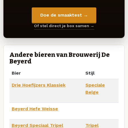
Doe de smaaktest →
Of stel direct je box samen →
Andere bieren van Brouwerij De
Beyerd
Bier
Stijl
Drie Hoefijzers Klassiek
Speciale
Belge
Beyerd Hefe Weisse
Beyerd Speciaal Tripel
Tripel