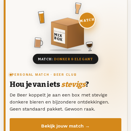
MATCH
DEZE MAAND
MIX
BOX
8 BIEREN
MATCH:
DONKER & ELEGANT
PERSONAL MATCH · BEER CLUB
Hou je van iets
stevigs
?
De Beer koppelt je aan een box met stevige
donkere bieren en bijzondere ontdekkingen.
Geen standaard pakket. Gewoon raak.
Bekijk jouw match →