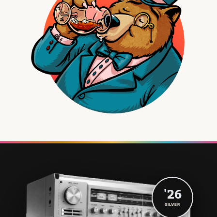
'26
SILVER