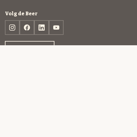
Volg de Beer
Ontdek jouw box
© 2013-2026 Beer in a Box BV