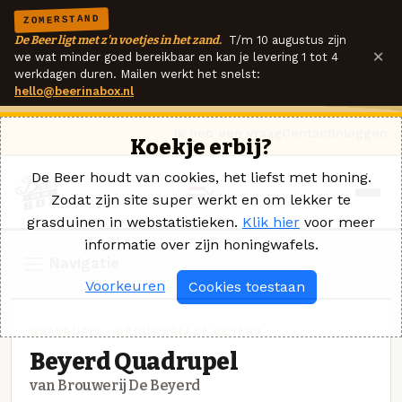
ZOMERSTAND
De Beer ligt met z'n voetjes in het zand.
T/m 10 augustus zijn
×
we wat minder goed bereikbaar en kan je levering 1 tot 4
werkdagen duren. Mailen werkt het snelst:
hello@beerinabox.nl
Ik heb een vraag
Contact
Inloggen
Koekje erbij?
De Beer houdt van cookies, het liefst met honing.
Zodat zijn site super werkt en om lekker te
grasduinen in webstatistieken.
Klik hier
voor meer
informatie over zijn honingwafels.
Navigatie
Voorkeuren
Cookies toestaan
QUADRUPEL · BROUWERIJ DE BEYERD
Beyerd Quadrupel
van Brouwerij De Beyerd