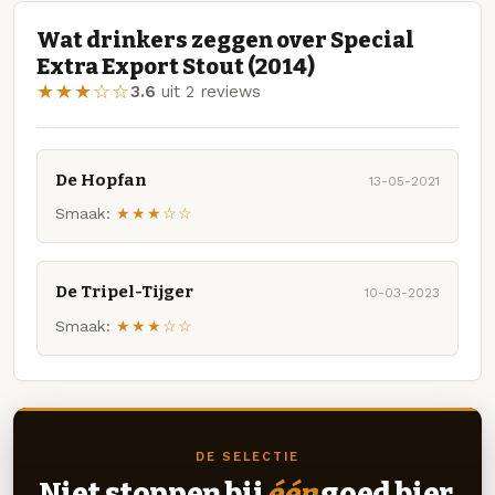
Wat drinkers zeggen over Special
Extra Export Stout (2014)
★★★☆☆
3.6
uit 2 reviews
De Hopfan
13-05-2021
Smaak:
★★★☆☆
De Tripel-Tijger
10-03-2023
Smaak:
★★★☆☆
DE SELECTIE
Niet stoppen bij
één
goed bier.