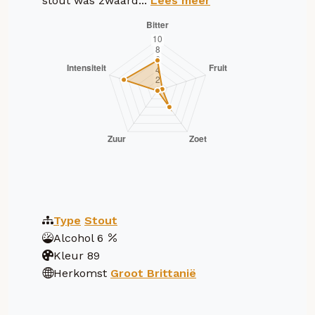
stout was zwaard...
Lees meer
Type
Stout
Alcohol
6
Kleur
89
Herkomst
Groot Brittanië