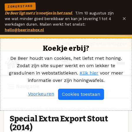
ZOMERSTAND
De Beer ligt met z'n voetjes in het zand.
T/m 10 augustus zijn
×
we wat minder goed bereikbaar en kan je levering 1 tot 4
werkdagen duren. Mailen werkt het snelst:
hello@beerinabox.nl
Ik heb een vraag
Contact
Inloggen
Koekje erbij?
De Beer houdt van cookies, het liefst met honing.
Zodat zijn site super werkt en om lekker te
grasduinen in webstatistieken.
Klik hier
voor meer
informatie over zijn honingwafels.
Navigatie
Voorkeuren
Cookies toestaan
EXPORT STOUT · BROUWERIJ DE DOLLE BROUWERS
Special Extra Export Stout
(2014)