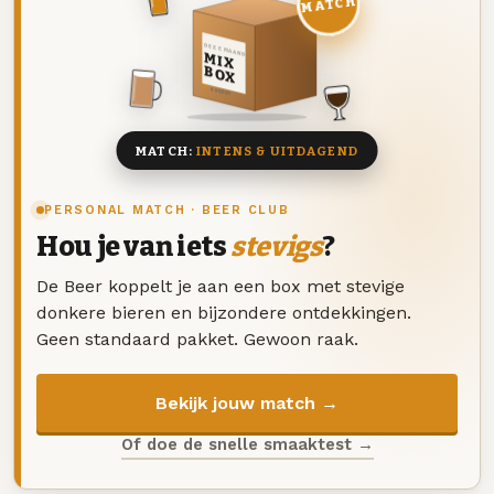
MATCH
DEZE MAAND
MIX
BOX
8 BIEREN
MATCH:
INTENS & UITDAGEND
PERSONAL MATCH · BEER CLUB
Hou je van iets
stevigs
?
De Beer koppelt je aan een box met stevige
donkere bieren en bijzondere ontdekkingen.
Geen standaard pakket. Gewoon raak.
Bekijk jouw match →
Of doe de snelle smaaktest →