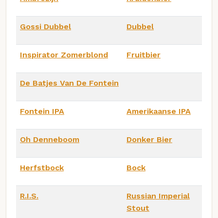
Gossi Dubbel
Dubbel
Inspirator Zomerblond
Fruitbier
De Batjes Van De Fontein
Fontein IPA
Amerikaanse IPA
Oh Denneboom
Donker Bier
Herfstbock
Bock
R.I.S.
Russian Imperial
Stout