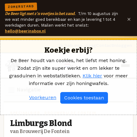
ZOMERSTAND
De Beer ligt met z'n voetjes in het zand.
T/m 10 augustus zijn
×
we wat minder goed bereikbaar en kan je levering 1 tot 4
werkdagen duren. Mailen werkt het snelst:
hello@beerinabox.nl
Ik heb een vraag
Contact
Inloggen
Koekje erbij?
De Beer houdt van cookies, het liefst met honing.
Zodat zijn site super werkt en om lekker te
grasduinen in webstatistieken.
Klik hier
voor meer
informatie over zijn honingwafels.
Navigatie
Voorkeuren
Cookies toestaan
SPECIAALBIER · BROUWERIJ DE FONTEIN
Limburgs Blond
van Brouwerij De Fontein