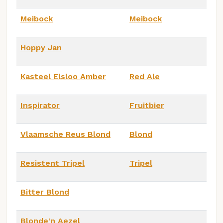
Meibock
Meibock
Hoppy Jan
Kasteel Elsloo Amber
Red Ale
Inspirator
Fruitbier
Vlaamsche Reus Blond
Blond
Resistent Tripel
Tripel
Bitter Blond
Blonde'n Aezel