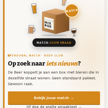
MATCH
DEZE MAAND
MIX
BOX
8 BIEREN
MATCH:
JOUW SMAAK
PERSONAL MATCH · BEER CLUB
Op zoek naar
iets nieuws
?
De Beer koppelt je aan een box met bieren die in
dezelfde straat wonen. Geen standaard pakket.
Gewoon raak.
Bekijk jouw match →
Of doe de snelle smaaktest →