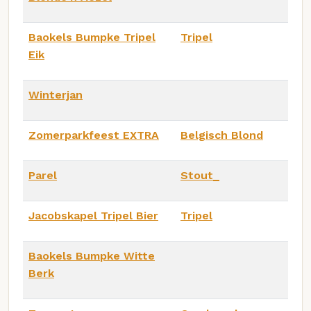
Baokels Bumpke Tripel
Tripel
Eik
Winterjan
Zomerparkfeest EXTRA
Belgisch Blond
Parel
Stout_
Jacobskapel Tripel Bier
Tripel
Baokels Bumpke Witte
Berk