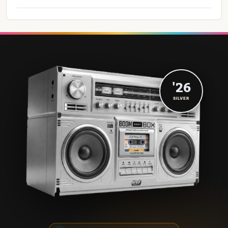
'26
SILVER