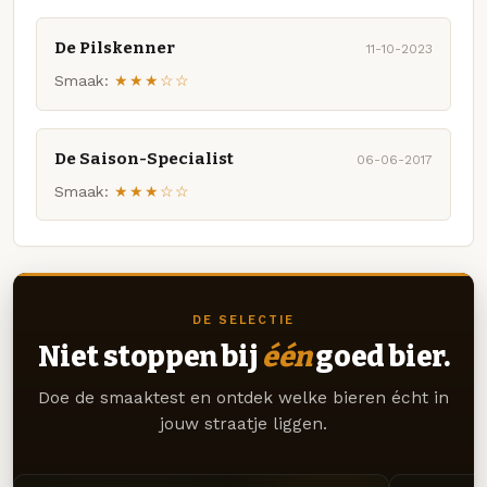
De Pilskenner
11-10-2023
Smaak:
★★★☆☆
De Saison-Specialist
06-06-2017
Smaak:
★★★☆☆
DE SELECTIE
Niet stoppen bij
één
goed bier.
Doe de smaaktest en ontdek welke bieren écht in
jouw straatje liggen.