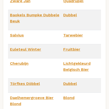
Zware Jan
Quadrupel
Baokels Bumpke Dubbele
Dubbel
Beuk
Salvius
Tarwebier
Euleteul Winter
Fruitbier
Cherubijn
Lichtgekleurd
Belgisch Bier
Törfkes Döbbel
Dubbel
Daelhemergroeve Bier
Blond
Blond