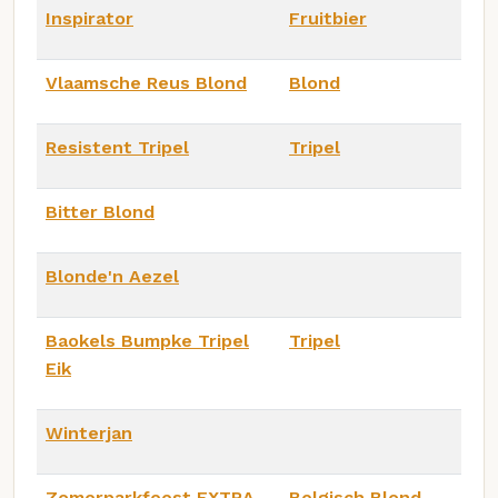
Inspirator
Fruitbier
Vlaamsche Reus Blond
Blond
Resistent Tripel
Tripel
Bitter Blond
Blonde'n Aezel
Baokels Bumpke Tripel
Tripel
Eik
Winterjan
Zomerparkfeest EXTRA
Belgisch Blond