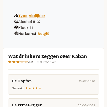
Type
Abdijbier
Alcohol
8
Kleur
11
Herkomst
België
Wat drinkers zeggen over Kaban
★★★☆☆
3.5
uit 8 reviews
De Hopfan
15-07-2020
Smaak:
★★★★☆
De Tripel-Tijger
06-08-2022