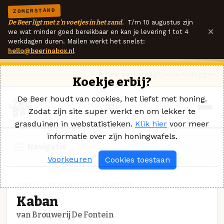
ZOMERSTAND
De Beer ligt met z'n voetjes in het zand.
T/m 10 augustus zijn
×
we wat minder goed bereikbaar en kan je levering 1 tot 4
werkdagen duren. Mailen werkt het snelst:
hello@beerinabox.nl
Ik heb een vraag
Contact
Inloggen
Koekje erbij?
De Beer houdt van cookies, het liefst met honing.
Zodat zijn site super werkt en om lekker te
grasduinen in webstatistieken.
Klik hier
voor meer
informatie over zijn honingwafels.
Navigatie
Voorkeuren
Cookies toestaan
TRIPEL · BROUWERIJ DE FONTEIN
Kaban
van Brouwerij De Fontein