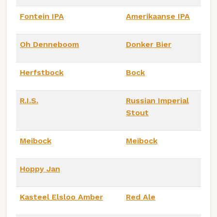
Fontein IPA
Amerikaanse IPA
Oh Denneboom
Donker Bier
Herfstbock
Bock
R.I.S.
Russian Imperial
Stout
Meibock
Meibock
Hoppy Jan
Kasteel Elsloo Amber
Red Ale