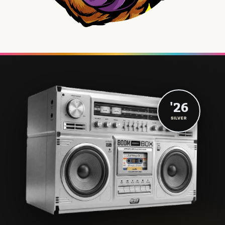
'26
SILVER