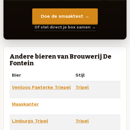
Doe de smaaktest →
Of stel direct je box samen →
Andere bieren van Brouwerij De
Fontein
Bier
Stijl
Venloos Paeterke Triepel
Tripel
Maaskanter
Limburgs Tripel
Tripel