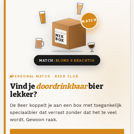
MATCH
DEZE MAAND
MIX
BOX
8 BIEREN
MATCH:
BLOND & KRACHTIG
PERSONAL MATCH · BEER CLUB
Vind je
doordrinkbaar
bier
lekker?
De Beer koppelt je aan een box met toegankelijk
speciaalbier dat verrast zonder dat het te veel
wordt. Gewoon raak.