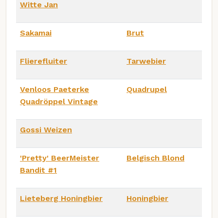
Witte Jan
Sakamai
Brut
Flierefluiter
Tarwebier
Venloos Paeterke
Quadrupel
Quadröppel Vintage
Gossi Weizen
'Pretty' BeerMeister
Belgisch Blond
Bandit #1
Lieteberg Honingbier
Honingbier