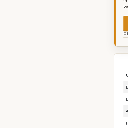
w
O
B