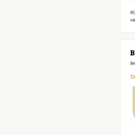
Bi
v
B
Be
Tw