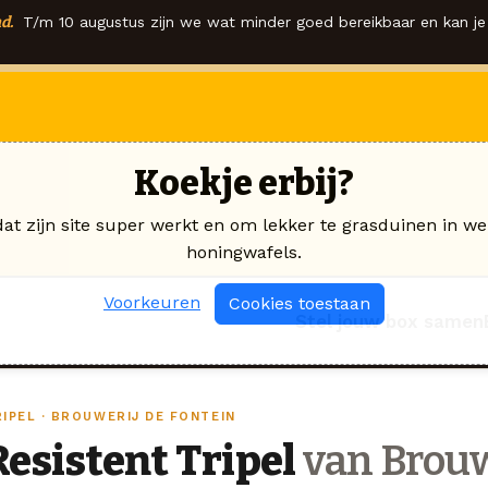
d.
T/m 10 augustus zijn we wat minder goed bereikbaar en kan je 
Koekje erbij?
dat zijn site super werkt en om lekker te grasduinen in we
honingwafels.
Voorkeuren
Cookies toestaan
Stel jouw box samen
RIPEL · BROUWERIJ DE FONTEIN
Resistent Tripel
van Brouw