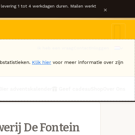
levering 1 tot 4 werkdagen duren. Mailen werkt
×
Ik heb een vraag
Contact
Inloggen
bstatistieken.
Klik hier
voor meer informatie over zijn
Bier adventskalender
Geef cadeau
Shop
Over Ons
erij De Fontein