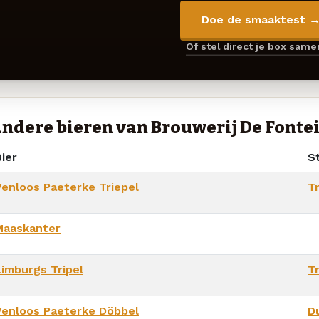
Doe de smaaktest 
Of stel direct je box sam
ndere bieren van Brouwerij De Fonte
ier
St
Venloos Paeterke Triepel
Tr
Maaskanter
Limburgs Tripel
Tr
Venloos Paeterke Döbbel
D