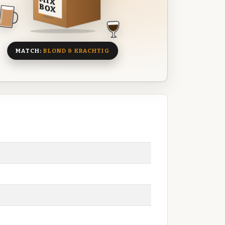
MIX
BOX
8 BIEREN
MATCH:
BLOND & KRACHTIG