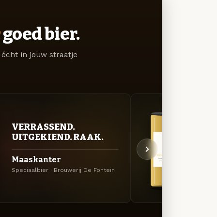
goed bier.
écht in jouw straatje
VERRASSEND.
GOU
UITGEKIEND. RAAK.
ZAC
Maaskanter
Limb
Speciaalbier · Brouwerij De Fontein
Tripel