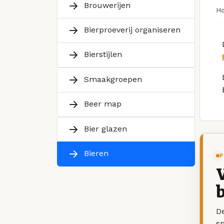
Brouwerijen
H
Bierproeverij organiseren
Bierstijlen
Smaakgroepen
Beer map
Bier glazen
Bieren
P
V
b
De
sp