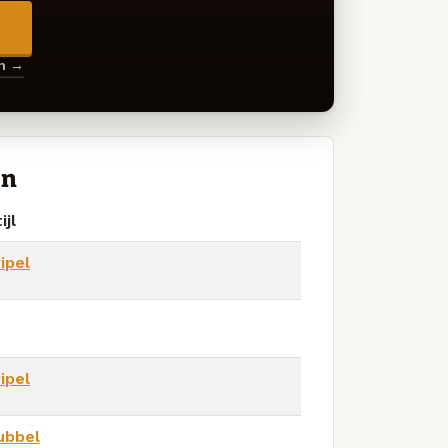
→
en →
in
ijl
ipel
ipel
ubbel