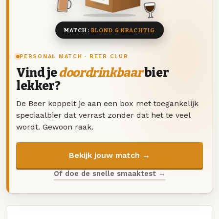
8 BIEREN
MATCH:
BLOND & KRACHTIG
PERSONAL MATCH · BEER CLUB
Vind je
doordrinkbaar
bier
lekker?
De Beer koppelt je aan een box met toegankelijk
speciaalbier dat verrast zonder dat het te veel
wordt. Gewoon raak.
Bekijk jouw match →
Of doe de snelle smaaktest →