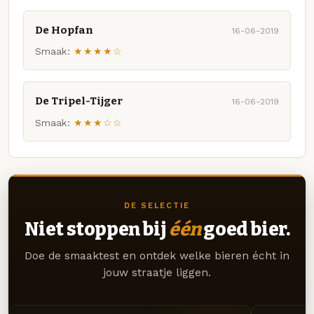
De Hopfan
16-06-2019
Smaak:
★★★★☆
De Tripel-Tijger
16-06-2019
Smaak:
★★★☆☆
DE SELECTIE
Niet stoppen bij
één
goed bier.
Doe de smaaktest en ontdek welke bieren écht in
jouw straatje liggen.