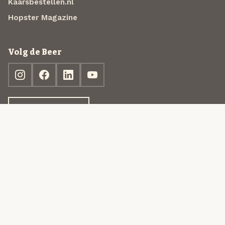
Kaarsbestellen.nl
Hopster Magazine
Volg de Beer
Ontdek jouw box
© 2013-2026 Beer in a Box BV