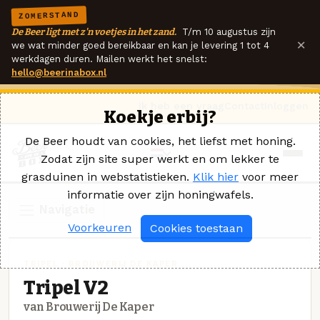
ZOMERSTAND
De Beer ligt met z'n voetjes in het zand.
T/m 10 augustus zijn
×
we wat minder goed bereikbaar en kan je levering 1 tot 4
werkdagen duren. Mailen werkt het snelst:
hello@beerinabox.nl
Ik heb een vraag
Contact
Inloggen
Koekje erbij?
De Beer houdt van cookies, het liefst met honing.
Zodat zijn site super werkt en om lekker te
grasduinen in webstatistieken.
Klik hier
voor meer
informatie over zijn honingwafels.
Navigatie
Voorkeuren
Cookies toestaan
TRIPEL · BROUWERIJ DE KAPER
Tripel V2
van Brouwerij De Kaper