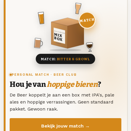
MATCH
DEZE MAAND
MIX
BOX
8 BIEREN
MATCH:
BITTER & GROWL
PERSONAL MATCH · BEER CLUB
Hou je van
hoppige bieren
?
De Beer koppelt je aan een box met IPA's, pale
ales en hoppige verrassingen. Geen standaard
pakket. Gewoon raak.
Bekijk jouw match →