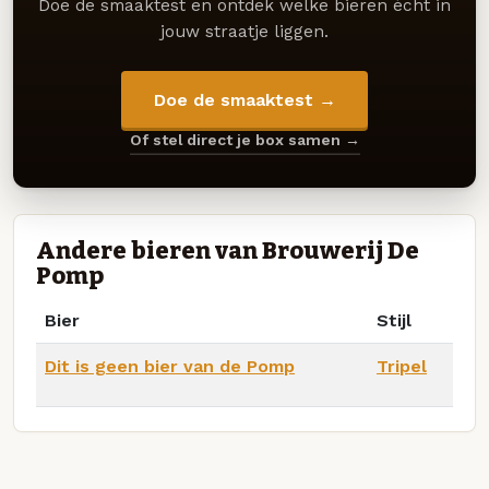
Doe de smaaktest en ontdek welke bieren écht in
jouw straatje liggen.
Doe de smaaktest →
Of stel direct je box samen →
Andere bieren van Brouwerij De
Pomp
Bier
Stijl
Dit is geen bier van de Pomp
Tripel