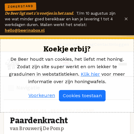
ZOMERSTAND
De Beer ligt met z'n voetjes in het zand.
T/m 10 augustus zijn
×
we wat minder goed bereikbaar en kan je levering 1 tot 4
werkdagen duren. Mailen werkt het snelst:
hello@beerinabox.nl
Ik heb een vraag
Contact
Inloggen
Koekje erbij?
De Beer houdt van cookies, het liefst met honing.
Zodat zijn site super werkt en om lekker te
grasduinen in webstatistieken.
Klik hier
voor meer
informatie over zijn honingwafels.
Navigatie
Voorkeuren
Cookies toestaan
AMERIKAANSE IPA · BROUWERIJ DE POMP
Paardenkracht
van Brouwerij De Pomp