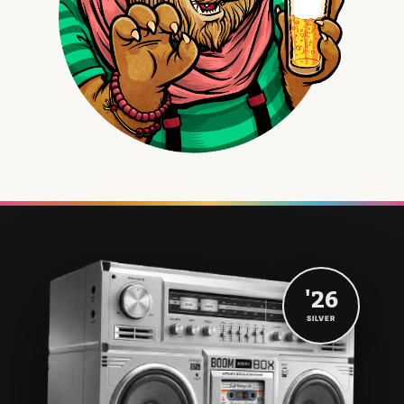
'26
SILVER