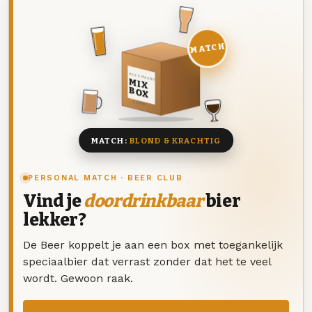
MATCH
DEZE MAAND
MIX
BOX
8 BIEREN
MATCH:
BLOND & KRACHTIG
PERSONAL MATCH · BEER CLUB
Vind je
doordrinkbaar
bier
lekker?
De Beer koppelt je aan een box met toegankelijk
speciaalbier dat verrast zonder dat het te veel
wordt. Gewoon raak.