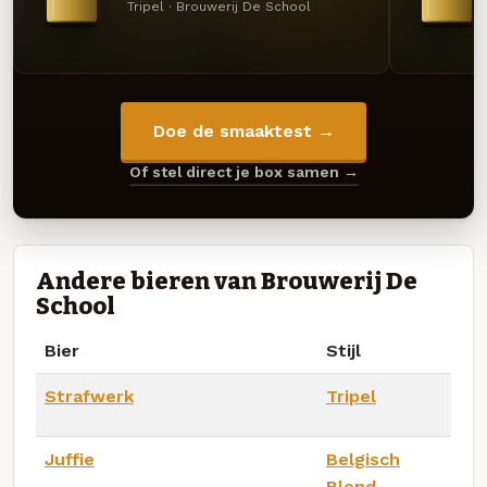
Tripel · Brouwerij De School
Doe de smaaktest →
Of stel direct je box samen →
Andere bieren van Brouwerij De
School
Bier
Stijl
Strafwerk
Tripel
Juffie
Belgisch
Blond