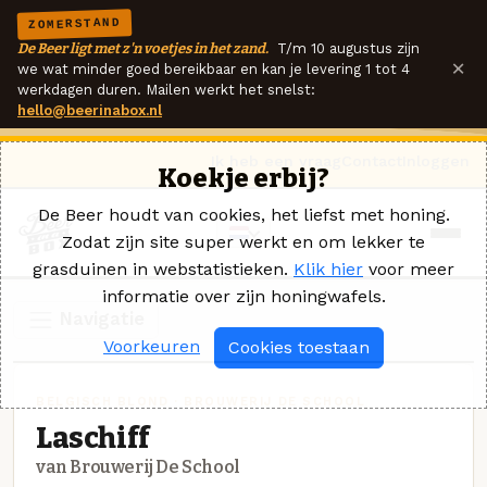
ZOMERSTAND
De Beer ligt met z'n voetjes in het zand.
T/m 10 augustus zijn
×
we wat minder goed bereikbaar en kan je levering 1 tot 4
werkdagen duren. Mailen werkt het snelst:
hello@beerinabox.nl
Ik heb een vraag
Contact
Inloggen
Koekje erbij?
De Beer houdt van cookies, het liefst met honing.
Zodat zijn site super werkt en om lekker te
grasduinen in webstatistieken.
Klik hier
voor meer
informatie over zijn honingwafels.
Navigatie
Voorkeuren
Cookies toestaan
BELGISCH BLOND · BROUWERIJ DE SCHOOL
Laschiff
van Brouwerij De School