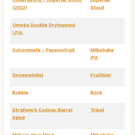
(2022)
Stout
Omega Double Dryhopped
I.P.A.
Schoolmelk - Passionfruit
Milkshake
IPA
Snoepwinkel
Fruitbier
Bokkie
Bock
Strafwerk Cognac Barrel
Tripel
Aged
Milk Up Your Mind
Milkshake