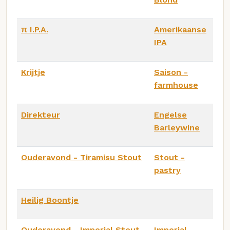
π I.P.A.
Amerikaanse
IPA
Krijtje
Saison -
farmhouse
Direkteur
Engelse
Barleywine
Ouderavond - Tiramisu Stout
Stout -
pastry
Heilig Boontje
Ouderavond - Imperial Stout
Imperial