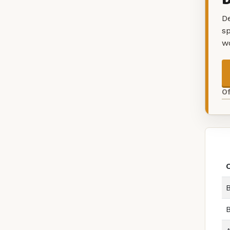
De
sp
w
O
B