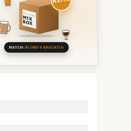
MATCH
DEZE MAAND
MIX
BOX
8 BIEREN
MATCH:
BLOND & KRACHTIG