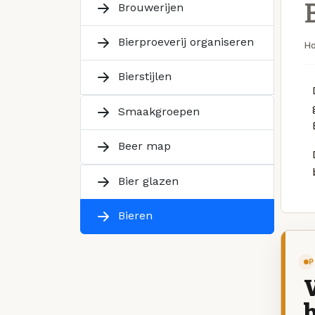
Brouwerijen
Bierproeverij organiseren
H
Bierstijlen
Smaakgroepen
Beer map
Bier glazen
Bieren
P
V
b