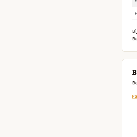
Bi
B
B
Be
F