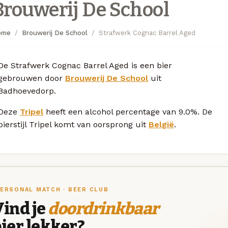
Brouwerij De School
ome
Brouwerij De School
Strafwerk Cognac Barrel Aged
De Strafwerk Cognac Barrel Aged is een bier
gebrouwen door
Brouwerij De School
uit
Badhoevedorp.
Deze
Tripel
heeft een alcohol percentage van 9.0%. De
bierstijl Tripel komt van oorsprong uit
België
.
ERSONAL MATCH · BEER CLUB
ind je
doordrinkbaar
ier lekker?