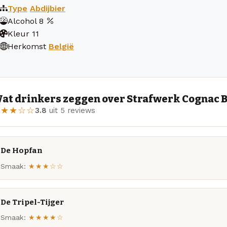
Type
Abdijbier
Alcohol
8
Kleur
11
Herkomst
België
at drinkers zeggen over Strafwerk Cognac 
★★★☆☆
3.8
uit 5 reviews
De Hopfan
Smaak:
★★★☆☆
De Tripel-Tijger
Smaak:
★★★★☆