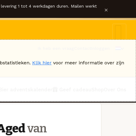
levering 1 tot 4 werkdagen duren. Mailen werkt
×
Ik heb een vraag
Contact
Inloggen
bstatistieken.
Klik hier
voor meer informatie over zijn
Bier adventskalender
Geef cadeau
Shop
Over Ons
 Aged
van