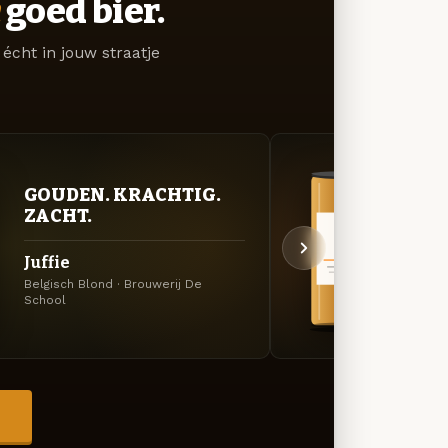
goed bier.
écht in jouw straatje
GOUDEN. KRACHTIG.
BITT
ZACHT.
EXP
Juffie
π I.P
Belgisch Blond · Brouwerij De
Amerik
School
Schoo
→