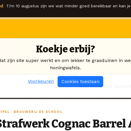
d.
T/m 10 augustus zijn we wat minder goed bereikbaar en kan je 
Koekje erbij?
dat zijn site super werkt en om lekker te grasduinen in we
honingwafels.
Voorkeuren
Cookies toestaan
Stel jouw box samen
RIPEL · BROUWERIJ DE SCHOOL
Strafwerk Cognac Barrel