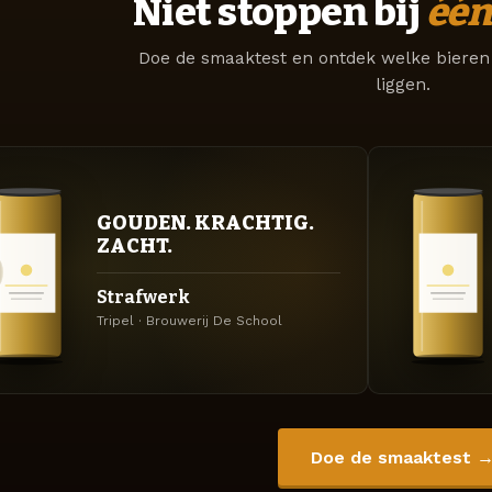
Niet stoppen bij
één
Doe de smaaktest en ontdek welke bieren 
liggen.
GOUDEN. KRACHTIG.
ZACHT.
Strafwerk
Tripel · Brouwerij De School
Doe de smaaktest 