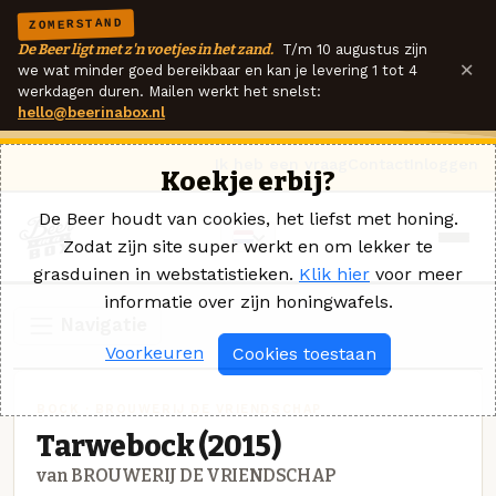
ZOMERSTAND
De Beer ligt met z'n voetjes in het zand.
T/m 10 augustus zijn
×
we wat minder goed bereikbaar en kan je levering 1 tot 4
werkdagen duren. Mailen werkt het snelst:
hello@beerinabox.nl
Ik heb een vraag
Contact
Inloggen
Koekje erbij?
De Beer houdt van cookies, het liefst met honing.
Zodat zijn site super werkt en om lekker te
grasduinen in webstatistieken.
Klik hier
voor meer
informatie over zijn honingwafels.
Navigatie
Voorkeuren
Cookies toestaan
BOCK · BROUWERIJ DE VRIENDSCHAP
Tarwebock (2015)
van BROUWERIJ DE VRIENDSCHAP