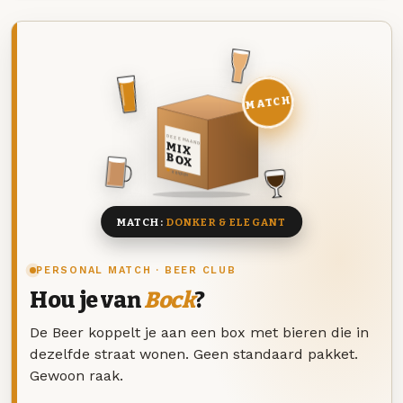
MATCH
DEZE MAAND
MIX
BOX
8 BIEREN
MATCH:
DONKER & ELEGANT
PERSONAL MATCH · BEER CLUB
Hou je van
Bock
?
De Beer koppelt je aan een box met bieren die in
dezelfde straat wonen. Geen standaard pakket.
Gewoon raak.