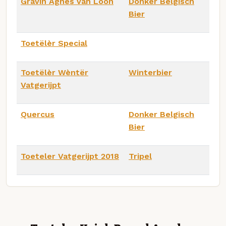
Gravin Agnes van Loon
Donker Belgisch
Bier
Toetëlèr Special
Toetëlèr Wèntër
Winterbier
Vatgerijpt
Quercus
Donker Belgisch
Bier
Toeteler Vatgerijpt 2018
Tripel