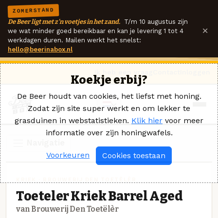
ZOMERSTAND
De Beer ligt met z'n voetjes in het zand.
T/m 10 augustus zijn
×
we wat minder goed bereikbaar en kan je levering 1 tot 4
werkdagen duren. Mailen werkt het snelst:
hello@beerinabox.nl
Ik heb een vraag
Contact
Inloggen
Koekje erbij?
De Beer houdt van cookies, het liefst met honing.
Zodat zijn site super werkt en om lekker te
grasduinen in webstatistieken.
Klik hier
voor meer
informatie over zijn honingwafels.
Navigatie
Voorkeuren
Cookies toestaan
KRIEK · BROUWERIJ DEN TOETËLÈR
Toeteler Kriek Barrel Aged
van Brouwerij Den Toetëlèr