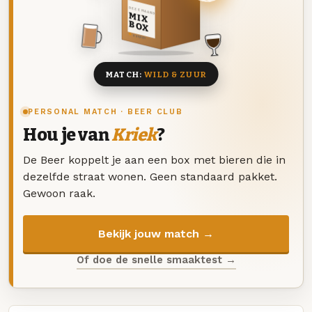
DEZE MAAND
MIX
BOX
8 BIEREN
MATCH:
WILD & ZUUR
PERSONAL MATCH · BEER CLUB
Hou je van
Kriek
?
De Beer koppelt je aan een box met bieren die in
dezelfde straat wonen. Geen standaard pakket.
Gewoon raak.
Bekijk jouw match →
Of doe de snelle smaaktest →