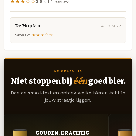
★★★☆☆
3.8
uit 1 review
De Hopfan
14-09-2022
Smaak:
★★★☆☆
DE SELECTIE
Niet stoppen bij
één
goed bier.
Doe de smaaktest en ontdek welke bieren écht in
jouw straatje liggen.
GOUDEN. KRACHTIG.