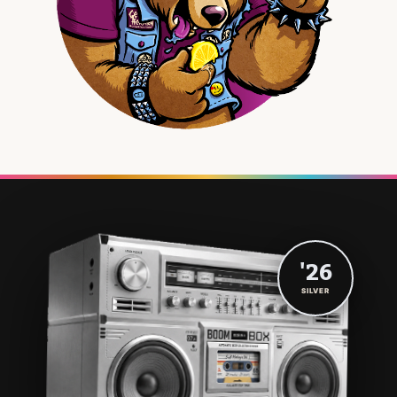
'26
SILVER