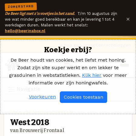
ZOMERSTAND
De Beer ligt met z'n voetjes in het zand.
T/m 10 augustus zijn
×
we wat minder goed bereikbaar en kan je levering 1 tot 4
werkdagen duren. Mailen werkt het snelst:
hello@beerinabox.nl
Ik heb een vraag
Contact
Inloggen
Koekje erbij?
De Beer houdt van cookies, het liefst met honing.
Zodat zijn site super werkt en om lekker te
grasduinen in webstatistieken.
Klik hier
voor meer
informatie over zijn honingwafels.
Navigatie
Voorkeuren
Cookies toestaan
BOCK · BROUWERIJ FRONTAAL
West 2018
van Brouwerij Frontaal