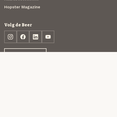
Hopster Magazine
Volg de Beer
Ontdek jouw box
© 2013-2026 Beer in a Box BV