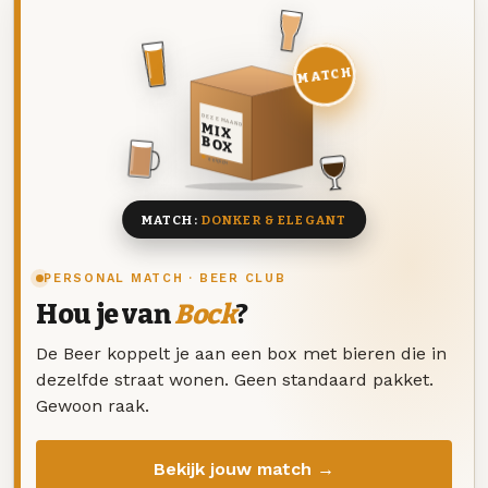
MATCH
DEZE MAAND
MIX
BOX
8 BIEREN
MATCH:
DONKER & ELEGANT
PERSONAL MATCH · BEER CLUB
Hou je van
Bock
?
De Beer koppelt je aan een box met bieren die in
dezelfde straat wonen. Geen standaard pakket.
Gewoon raak.
Bekijk jouw match →