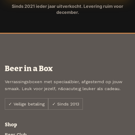
Sinds 2021 ieder jaar uitverkocht. Levering ruim voor
december.
Beer in a Box
Verrassingsboxen met speciaalbier, afgestemd op jouw
smaak. Leuk voor jezelf, n&oacute;g leuker als cadeau.
✓ Veilige betaling
✓ Sinds 2013
Shop
Beer Club