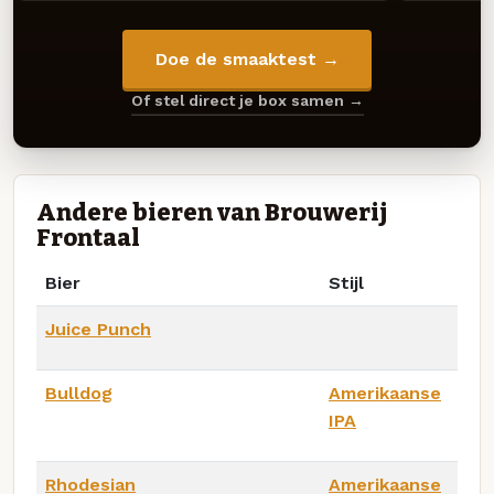
Doe de smaaktest →
Of stel direct je box samen →
Andere bieren van Brouwerij
Frontaal
Bier
Stijl
Juice Punch
Bulldog
Amerikaanse
IPA
Rhodesian
Amerikaanse