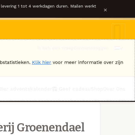
levering 1 tot 4 werkdagen duren. Mailen werkt
×
Ik heb een vraag
Contact
Inloggen
bstatistieken.
Klik hier
voor meer informatie over zijn
Bier adventskalender
Geef cadeau
Shop
Over Ons
rij Groenendael