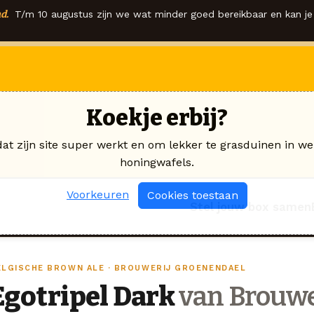
d.
T/m 10 augustus zijn we wat minder goed bereikbaar en kan je 
Koekje erbij?
dat zijn site super werkt en om lekker te grasduinen in we
honingwafels.
Voorkeuren
Cookies toestaan
Stel jouw box samen
ELGISCHE BROWN ALE · BROUWERIJ GROENENDAEL
Egotripel Dark
van Brouwe