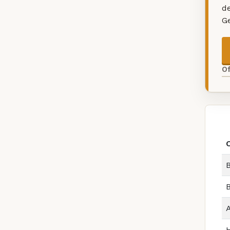
d
G
O
B