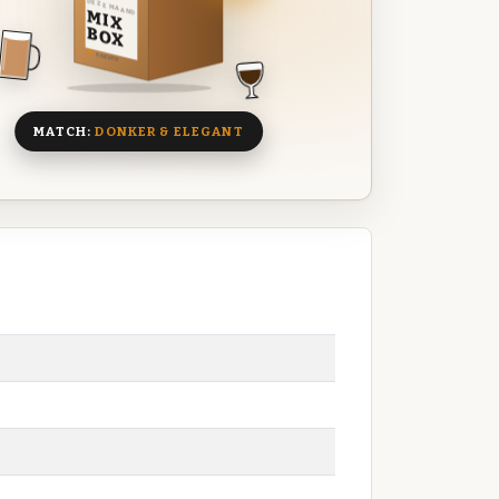
DEZE MAAND
MIX
BOX
8 BIEREN
MATCH:
DONKER & ELEGANT