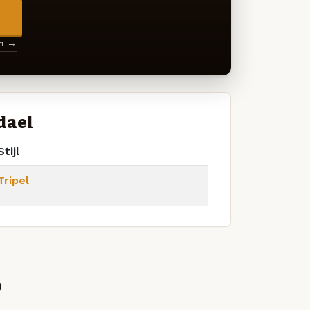
→
en →
dael
Stijl
Tripel
p