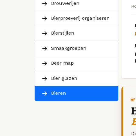
Brouwerijen
H
Bierproeverij organiseren
Bierstijlen
Smaakgroepen
Beer map
Bier glazen
Bieren
P
De