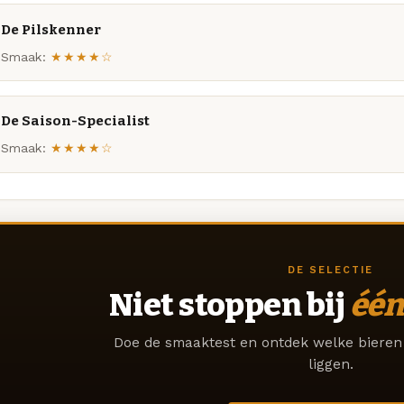
De Pilskenner
Smaak:
★★★★☆
De Saison-Specialist
Smaak:
★★★★☆
DE SELECTIE
Niet stoppen bij
één
Doe de smaaktest en ontdek welke bieren 
liggen.