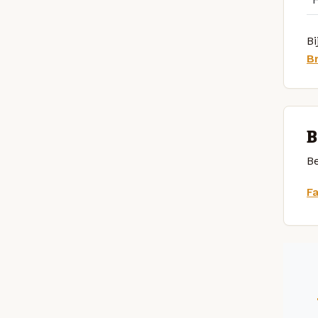
Bi
B
B
Be
F