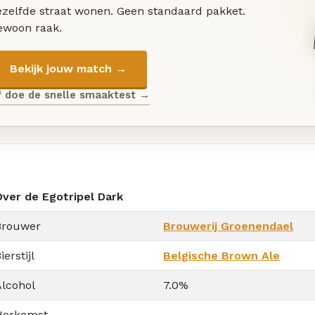
ezelfde straat wonen. Geen standaard pakket.
ewoon raak.
Bekijk jouw match →
f doe de snelle smaaktest →
Over de Egotripel Dark
Brouwer
Brouwerij Groenendael
ierstijl
Belgische Brown Ale
Alcohol
7.0%
Herkomst